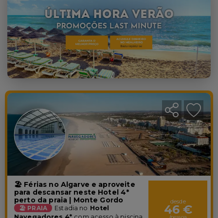
🏖️ Férias no Algarve e aproveite
para descansar neste Hotel 4*
perto da praia | Monte Gordo
desde
46 €
🏖️ PRAIA
Estadia no
Hotel
Navegadores 4*
com
acesso à piscina
/pessoa