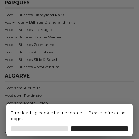
PARQUES
Hotel + Bilhetes Disneyland Paris
Voo + Hotel + Bilhetes Disneyland Paris
Hotel + Bilhetes Isla Mágica
Hotel + Bilhetes Parque Warner
Hotel + Bilhetes Zoomarine
Hotel + Bilhetes Aquashow
Hotel + Bilhetes Slide & Splash
Hotel + Bilhetes PortAventura
ALGARVE
Hotéis em Albufeira
Hotéis em Portimão
Hotéis em Monte Gordo
Hotéis em Alvor
Error loading cookie banner content. Please refresh the
Hotéis em Vilamoura
page.
Hotéis em Tavira
Ordenar
Filtrar
Hotéis em Armação de Pêra