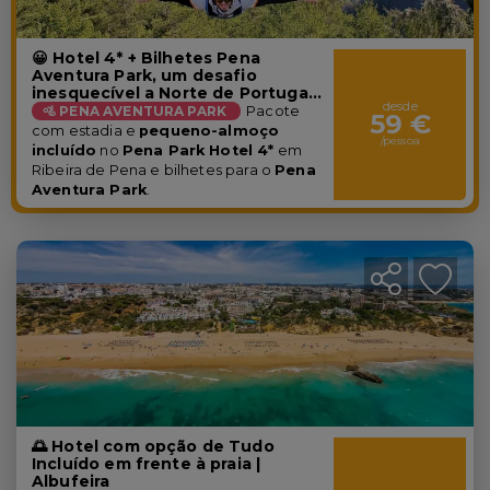
😀 Hotel 4* + Bilhetes Pena
Aventura Park, um desafio
inesquecível a Norte de Portugal!
desde
| Ribeira de Pena
🚵 PENA AVENTURA PARK
Pacote
59 €
com estadia e
pequeno-almoço
/pessoa
incluído
no
Pena Park Hotel 4*
em
Ribeira de Pena e bilhetes para o
Pena
Aventura Park
.
🌅 Hotel com opção de Tudo
Incluído em frente à praia |
Albufeira