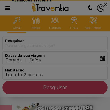
Avaliações Traventia
Geral
Hotéis
Parques
Praia
Voo + Hotel
Pesquisar
Para onde gostaria de viajar?
Datas da sua viagem
Entrada
|
Saída
Habitação
1 quarto. 2 pessoas
Pesquisar
tesouros
Os
nossos