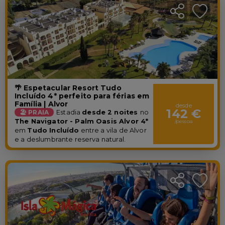
🌴 Espetacular Resort Tudo
Incluído 4* perfeito para férias em
Família | Alvor
desde
142 €
🏖️ PRAIA
Estadia
desde 2 noites
no
The Navigator - Palm Oasis Alvor 4*
/pessoa
em
Tudo Incluído
entre a vila de Alvor
e a deslumbrante reserva natural.