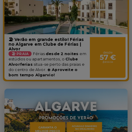
🏖️ Verão em grande estilo! Férias
no Algarve em Clube de Férias |
Alvor
desde
🏖️ PRAIA
Férias
desde 2 noites
em
57 €
estúdios ou apartamentos, o
Clube
/pessoa
Alvorferias
situa-se perto das praias e
do centro de Alvor.
☀️ Aproveite o
bom tempo Algarvio!