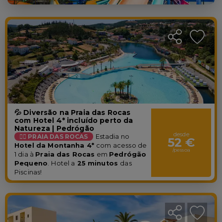
💦 Diversão na Praia das Rocas
com Hotel 4* incluído perto da
Natureza | Pedrógão
desde
🏊‍♀️ PRAIA DAS ROCAS
Estadia no
52 €
Hotel da Montanha 4*
com acesso de
/pessoa
1 dia à
Praia das Rocas
em
Pedrógão
Pequeno
.
Hotel a
25 minutos
das
Piscinas!