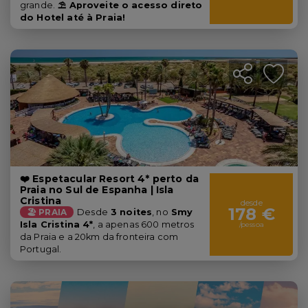
grande.
⛱️ Aproveite o acesso direto
do Hotel até à Praia!
❤️ Espetacular Resort 4* perto da
Praia no Sul de Espanha | Isla
Cristina
desde
178 €
🏖️ PRAIA
Desde
3 noites
, no
Smy
Isla Cristina 4*
, a apenas 600 metros
/pessoa
da Praia e a 20km da fronteira com
Portugal.