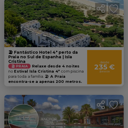
🏖️ Fantástico Hotel 4* perto da
Praia no Sul de Espanha | Isla
Cristina
desde
235 €
🏖️ PRAIA
Relaxe desde 4 noites
no
Estival Isla Cristina 4*
com piscina
/pessoa
para toda a família. 🏖️
A Praia
encontra-se a apenas 200 metros.