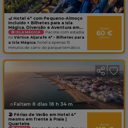
🎢 Hotel 4* com Pequeno-Almoço
Incluído + Bilhetes para a Isla
Mágica. Diversão e Aventura em
desde
60 €
um só lugar! | Sevilha
🎡 ISLA MÁGICA
Pacote com estadia
no
Vértice Aljarafe 4*
+
Bilhetes para
/pessoa
a Isla Mágica
, hotel a apenas 15
minutos de carro do parque temático.
Faltam 8 dias 18 h 34 m
🏖️ Férias de Verão em Hotel 4*
mesmo em frente à Praia |
Quarteira
desde