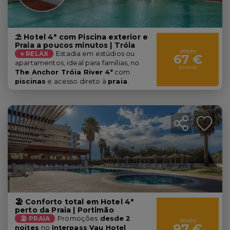
⛱️ Hotel 4* com Piscina exterior e
Praia a poucos minutos | Tróia
desde
⭐ RELAX
Estadia em estúdios ou
67 €
apartamentos, ideal para famílias, no
/pessoa
The Anchor Tróia River 4*
com
piscinas
e acesso direto à
praia
.
🏖️ Conforto total em Hotel 4*
perto da Praia | Portimão
🏖️ PRAIA
Promoções
desde 2
desde
97 €
noites
no
Interpass Vau Hotel