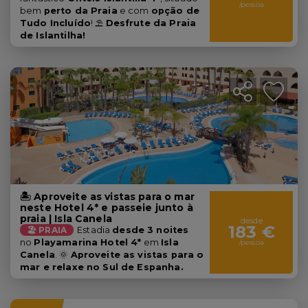
/pessoa
bem
perto da Praia
e com
opção de
Tudo Incluído
! ⛱️
Desfrute da Praia
de Islantilha!
🏝️ Aproveite as vistas para o mar
neste Hotel 4* e passeie junto à
praia | Isla Canela
desde
183 €
🏖️ PRAIA
Estadia
desde 3 noites
no
Playamarina Hotel 4*
em
Isla
/pessoa
Canela
. 🌞
A
proveite as vistas para o
mar e relaxe no Sul de Espanha.