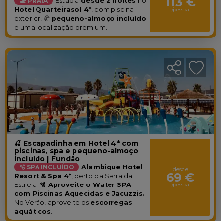
113 €
🏖️ PRAIA
Estadia
desde 2 noites
no
Hotel
Quarteirasol 4*
, com piscina
/pessoa
exterior, 🥐
pequeno-almoço incluído
e uma localização premium.
🍒 Escapadinha em Hotel 4* com
piscinas, spa e pequeno-almoço
incluído | Fundão
🫧 SPA INCLUÍDO
Alambique Hotel
desde
69 €
Resort & Spa 4*
,
perto da Serra da
Estrela.
🫧 Aproveite o Water SPA
/pessoa
com Piscinas Aquecidas e Jacuzzis.
No Verão, aproveite os
escorregas
aquáticos
.