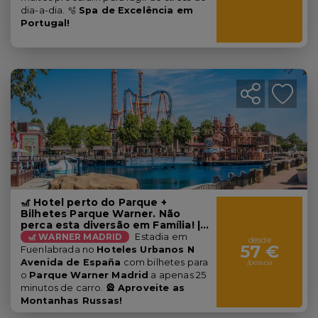
dia-a-dia. 🫧
Spa de Excelência em
Portugal!
🎢 Hotel perto do Parque +
Bilhetes Parque Warner. Não
perca esta diversão em Família! |
Madrid
🎢 WARNER MADRID
Estadia em
desde
57 €
Fuenlabrada no
Hoteles Urbanos N
Avenida de España
com
bilhetes para
/pessoa
o
Parque Warner Madrid
a apenas 25
minutos de carro.
🎡 Aproveite as
Montanhas Russas!