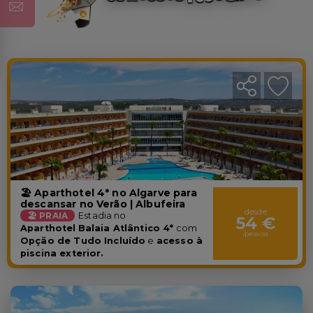
🏖️ Aparthotel 4* no Algarve para
descansar no Verão | Albufeira
desde
🏖️ PRAIA
Estadia no
54 €
Aparthotel
Balaia Atlântico 4*
com
/pessoa
Opção de Tudo Incluído
e
acesso à
piscina exterior.