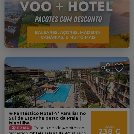
☀️ Fantástico Hotel 4* Familiar no
Sul de Espanha perto da Praia |
Islantilha
desde
🏖️ PRAIA
Estadia desde 4 noites no
238 €
fantástico
Ohtels Islantilla 4*
, situado