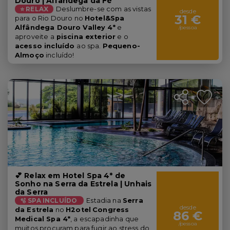
Douro | Alfândega da Fé
⭐ RELAX
Deslumbre-se com as vistas
desde
31 €
para o Rio Douro no
Hotel&Spa
Alfândega Douro Valley 4*
e
/pessoa
aproveite a
piscina exterior
e o
acesso incluído
ao spa.
Pequeno-
Almoço
incluído!
💕 Relax em Hotel Spa 4* de
Sonho na Serra da Estrela | Unhais
da Serra
🫧 SPA INCLUÍDO
Estadia na
Serra
desde
da Estrela
no
H2otel
Congress
86 €
Medical Spa 4*
, a escapadinha que
/pessoa
muitos procuram para fugir ao stress do