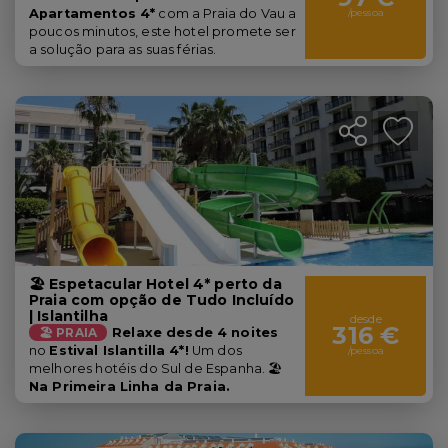
Apartamentos 4*
com a Praia do Vau a
/pessoa
poucos minutos, este hotel promete ser
a solução para as suas férias.
🏖️ Espetacular Hotel 4* perto da
Praia com opção de Tudo Incluído
| Islantilha
desde
316 €
🏖️ PRAIA
Relaxe desde 4 noites
no
Estival Islantilla 4*!
Um dos
/pessoa
melhores hotéis do Sul de Espanha. 🏖️
Na Primeira Linha da Praia.