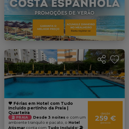
🧡 Férias em Hotel com Tudo
Incluído pertinho da Praia |
Quarteira
desde
259 €
🏖️ PRAIA
Desde 3 noites
e com um
ambiente tranquilo e pacato, o
Hotel
/pessoa
Atismar
conta com
Tudo Incluído
!
🏖️