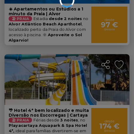
☀️ Apartamentos ou Estúdios a 1
minuto da Praia | Alvor
🏖️ PRAIA
Estadia
desde 2 noites
no
desde
97 €
Alvor Atlântico Beach Aparthotel
,
localizado perto da Praia do Alvor com
/pessoa
acesso à piscina. 🌞
Aproveite o Sol
Algarvio!
🌴 Hotel 4* bem localizado e muita
Diversão nos Escorregas | Cartaya
🏖️ PRAIA
Férias desde
3 noites
, no
desde
174 €
Playacartaya Aquapark & Spa Hotel
4*,
ideal para famílias divertirem-se em
/pessoa