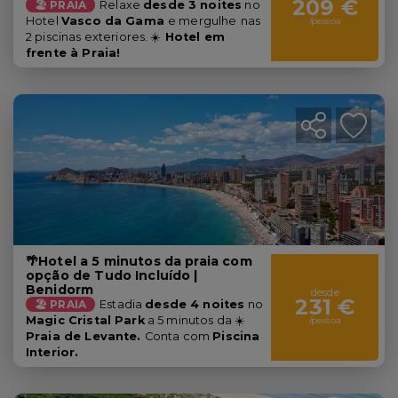
209 €
🏖️ PRAIA
Relaxe
desde 3 noites
no
Hotel
Vasco da Gama
e mergulhe
nas
/pessoa
2 piscinas exteriores. ☀️
Hotel em
frente à Praia!
🌴Hotel a 5 minutos da praia com
opção de Tudo Incluído |
Benidorm
desde
231 €
🏖️ PRAIA
Estadia
desde 4 noites
no
Magic Cristal Park
a 5 minutos da ☀️
/pessoa
Praia de Levante.
Conta com
Piscina
Interior.