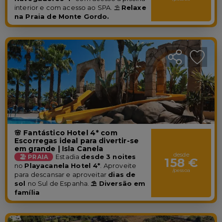
interior e com acesso ao SPA. ⛱️
Relaxe
na Praia de Monte Gordo.
🌸 Fantástico Hotel 4* com
Escorregas ideal para divertir-se
em grande | Isla Canela
desde
🏖️ PRAIA
Estadia
desde 3 noites
158 €
no
Playacanela Hotel 4*
. A
proveite
/pessoa
para descansar e aproveitar
dias de
sol
no Sul de Espanha.
⛱️ Diversão em
família