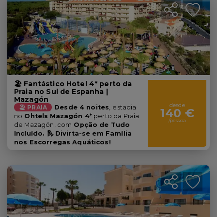
🏖️ Fantástico Hotel 4* perto da
Praia no Sul de Espanha |
Mazagón
desde
🏖️ PRAIA
Desde 4 noites
,
estadia
140 €
no
Ohtels
Mazagón 4*
perto da Praia
/pessoa
de Mazagón, com
Opção de Tudo
Incluído. 🛝 Divirta-se em Família
nos Escorregas Aquáticos!