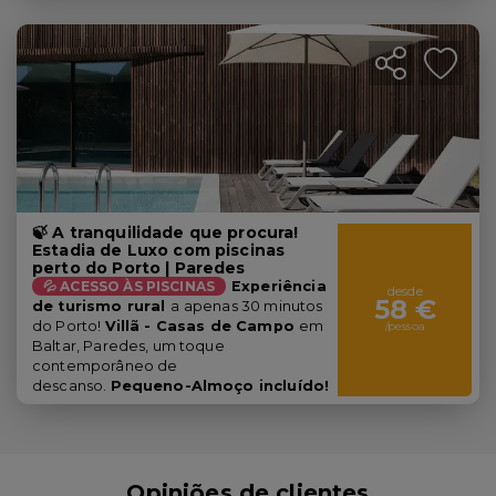
🍃 A tranquilidade que procura!
Estadia de Luxo com piscinas
perto do Porto | Paredes
💦 ACESSO ÀS PISCINAS
E
xperiência
desde
58 €
de turismo rural
a
apenas 30 minutos
do Porto!
Villã - Casas de Campo
e
m
/pessoa
Baltar, Paredes, um toque
contemporâneo de
descanso.
Pequeno-Almoço incluído!
Opiniões de clientes