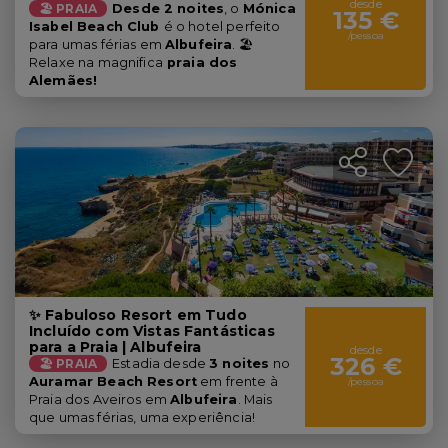
desde
🏖️ PRAIA
Desde 2 noites
, o
Mónica
135 €
Isabel Beach Club
é o hotel perfeito
/pessoa
para umas férias em
Albufeira
. 🏖️
Relaxe na magnifica
praia dos
Alemães!
✨ Fabuloso Resort em Tudo
Incluído com Vistas Fantásticas
para a Praia | Albufeira
desde
326 €
🏖️ PRAIA
Estadia desde
3 noites
no
Auramar Beach Resort
em frente à
/pessoa
Praia dos Aveiros em
Albufeira
. Mais
que umas férias, uma experiência!