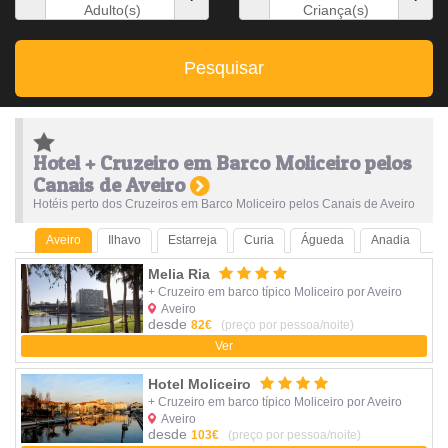
Adulto(s)
Criança(s)
Pesquisar
Hotel + Cruzeiro em Barco Moliceiro pelos
Canais de Aveiro
Hotéis perto dos Cruzeiros em Barco Moliceiro pelos Canais de Aveiro
Aveiro
Ilhavo
Estarreja
Curia
Águeda
Anadia
Melia Ria
+ Cruzeiro em barco típico Moliceiro por Aveiro
Aveiro
desde
82€
(preço por pessoa/noite)
Ver
Hotel Moliceiro
+ Cruzeiro em barco típico Moliceiro por Aveiro
Aveiro
desde
103€
(preço por pessoa/noite)