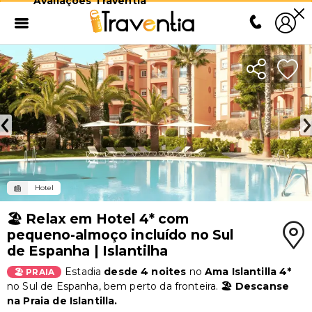
Avaliações Traventia
Hotel
🏖️ Relax em Hotel 4* com
pequeno-almoço incluído no Sul
de Espanha | Islantilha
Estadia
desde 4 noites
no
Ama Islantilla 4*
🏖️ PRAIA
no Sul de Espanha, bem perto da fronteira.
🏖️ Descanse
na Praia de Islantilla.