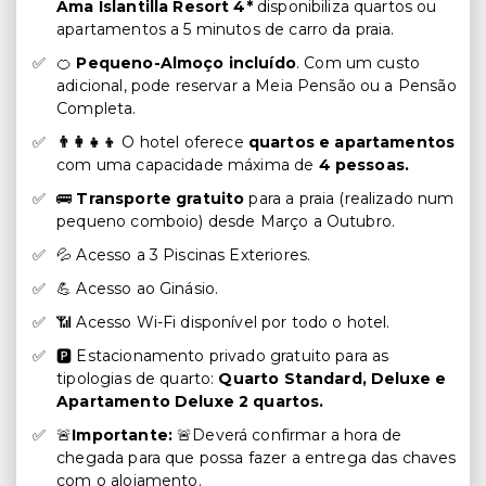
Ama Islantilla Resort 4*
disponibiliza quartos ou
apartamentos a 5 minutos de carro da praia.
🍊
Pequeno-Almoço incluído
. Com um custo
adicional, pode reservar a Meia Pensão ou a Pensão
Completa.
👨‍👩‍👧‍👦
O hotel oferece
quartos e apartamentos
com uma capacidade máxima de
4 pessoas.
🚌
Transporte gratuito
para a praia (realizado num
pequeno comboio) desde Março a Outubro.
💦 Acesso a 3 Piscinas Exteriores.
💪 Acesso ao Ginásio.
📶 Acesso Wi-Fi disponível por todo o hotel.
🅿️ Estacionamento privado gratuito para as
tipologias de quarto:
Quarto Standard, Deluxe e
Apartamento Deluxe 2 quartos.
🚨
Importante:
🚨Deverá confirmar a hora de
chegada para que possa fazer a entrega das chaves
com o alojamento.