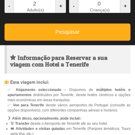
-
+
-
+
Adulto(s)
Criança(s)
Pesquisar
Informação para Reservar a sua
viagem com Hotel a Tenerife
Esta viagem inclui:
✅
Alojamento seleccionado
– Dispomos de
múltiplos hotéis e
apartamentos
distribuídos por Tenerife, desde hotéis céntricos a opções
mais económicas em áreas tranquilas.
✅
Voo para Tenerife
desde vários aeroportos de Portugal (consulte as
opções disponíveis), com diferentes companhias aéreas e horários.
Além disso, opcionalmente, pode incluir:
🚖
Transfer
desde o Aeroporto de Tenerife até ao seu hotel.
🎟️
Atividades e visitas guiadas
em Tenerife (Parques temáticos, Tours
pela ilha, etc.).