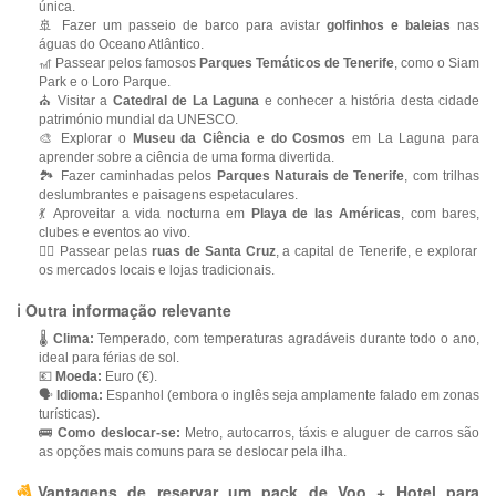
única.
🚢 Fazer um passeio de barco para avistar
golfinhos e baleias
nas
águas do Oceano Atlântico.
🎢 Passear pelos famosos
Parques Temáticos de Tenerife
, como o Siam
Park e o Loro Parque.
⛪ Visitar a
Catedral de La Laguna
e conhecer a história desta cidade
património mundial da UNESCO.
🎨 Explorar o
Museu da Ciência e do Cosmos
em La Laguna para
aprender sobre a ciência de uma forma divertida.
🏞 Fazer caminhadas pelos
Parques Naturais de Tenerife
, com trilhas
deslumbrantes e paisagens espetaculares.
💃 Aproveitar a vida nocturna em
Playa de las Américas
, com bares,
clubes e eventos ao vivo.
🚶‍♂️ Passear pelas
ruas de Santa Cruz
, a capital de Tenerife, e explorar
os mercados locais e lojas tradicionais.
ℹ️ Outra informação relevante
🌡
Clima:
Temperado, com temperaturas agradáveis durante todo o ano,
ideal para férias de sol.
💶
Moeda:
Euro (€).
🗣
Idioma:
Espanhol (embora o inglês seja amplamente falado em zonas
turísticas).
🚌
Como deslocar-se:
Metro, autocarros, táxis e aluguer de carros são
as opções mais comuns para se deslocar pela ilha.
Vantagens de reservar um pack de Voo + Hotel para