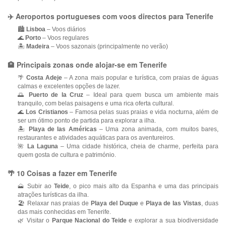
✈️ Aeroportos portugueses com voos directos para Tenerife
🏙️
Lisboa
– Voos diários
🌊
Porto
– Voos regulares
🏝️
Madeira
– Voos sazonais (principalmente no verão)
🏨 Principais zonas onde alojar-se em Tenerife
🌴
Costa Adeje
– A zona mais popular e turística, com praias de águas
calmas e excelentes opções de lazer.
🌅
Puerto de la Cruz
– Ideal para quem busca um ambiente mais
tranquilo, com belas paisagens e uma rica oferta cultural.
🌊
Los Cristianos
– Famosa pelas suas praias e vida nocturna, além de
ser um ótimo ponto de partida para explorar a ilha.
🏝️
Playa de las Américas
– Uma zona animada, com muitos bares,
restaurantes e atividades aquáticas para os aventureiros.
🌺
La Laguna
– Uma cidade histórica, cheia de charme, perfeita para
quem gosta de cultura e património.
🌴 10 Coisas a fazer em Tenerife
🗻 Subir ao
Teide
, o pico mais alto da Espanha e uma das principais
atrações turísticas da ilha.
🏖 Relaxar nas praias de
Playa del Duque
e
Playa de las Vistas
, duas
das mais conhecidas em Tenerife.
🌿 Visitar o
Parque Nacional do Teide
e explorar a sua biodiversidade