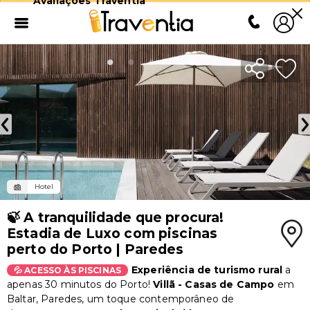
Avaliações Traventia
Hotel
🍃 A tranquilidade que procura!
Estadia de Luxo com piscinas
perto do Porto | Paredes
E
xperiência de turismo rural
a
💦 ACESSO ÀS PISCINAS
apenas 30 minutos do Porto!
Villã - Casas de Campo
e
m
Baltar, Paredes, um toque contemporâneo de