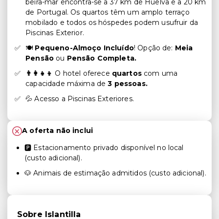
beira-mar encontra-se a 37 km de Huelva e a 20 km
de Portugal. Os quartos têm um amplo terraço
mobilado e todos os hóspedes podem usufruir da
Piscinas Exterior.
🍽
Pequeno-Almoço Incluído
! Opção de:
Meia
Pensão
ou
Pensão Completa.
👨‍👩‍👧‍👦
O hotel oferece
quartos
com uma
capacidade máxima de
3 pessoas.
💦 Acesso a Piscinas Exteriores.
A oferta não inclui
🅿️ Estacionamento privado disponível no local
(custo adicional).
🐶 Animais de estimação admitidos (custo adicional).
Sobre Islantilla