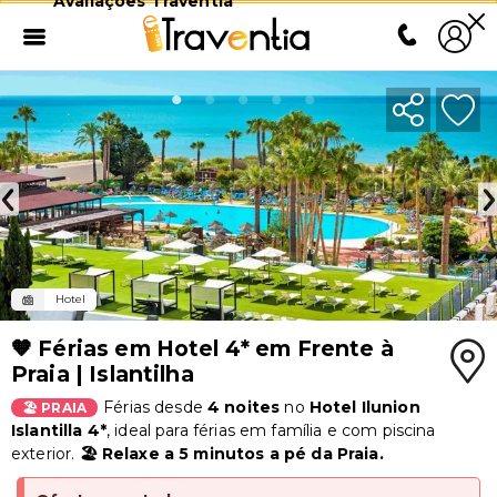
Avaliações Traventia
Hotel
🧡 Férias em Hotel 4* em Frente à
Praia | Islantilha
Férias desde
4 noites
no
Hotel Ilunion
🏖️ PRAIA
Islantilla 4*
, ideal para férias em família e com piscina
exterior.
🏖️ Relaxe a 5 minutos a pé da Praia.