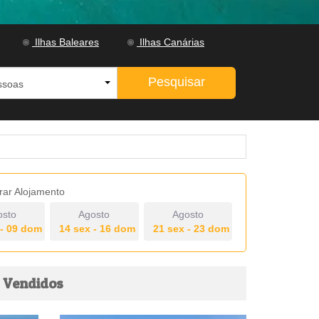
Ilhas Baleares
Ilhas Canárias
Pesquisar
rar Alojamento
osto
Agosto
Agosto
 - 09 dom
14 sex - 16 dom
21 sex - 23 dom
 Vendidos