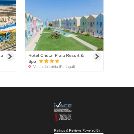
pa
Hotel Cristal Praia Resort &
Spa
Vieira de Leiria
(Portugal)
Ratings & Reviews Powered By