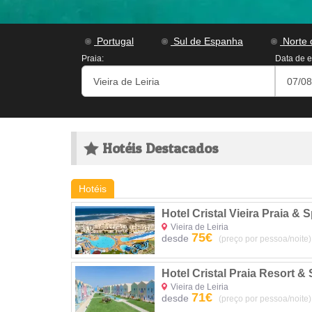
Portugal
Sul de Espanha
Norte 
Praia:
Data de e
Hotéis Destacados
Hotéis
Hotel Cristal Vieira Praia & 
Vieira de Leiria
75€
desde
(preço por pessoa/noite)
Hotel Cristal Praia Resort &
Vieira de Leiria
71€
desde
(preço por pessoa/noite)