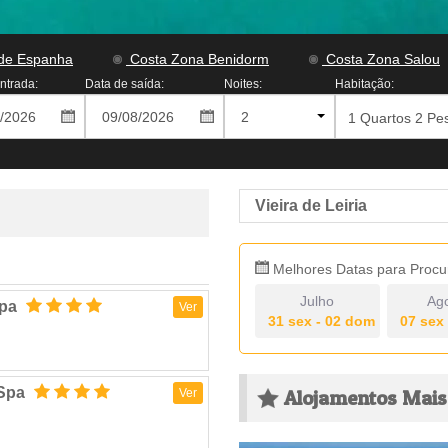
de Espanha
Costa Zona Benidorm
Costa Zona Salou
ntrada:
Data de saída:
Noites:
Habitação:
Vieira de Leiria
Melhores Datas para Procu
Julho
Ag
Spa
Ver
31 sex - 02 dom
07 sex
 Spa
Ver
Alojamentos Mais