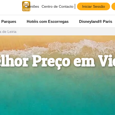
Iniciar Sessão
Opiniões
Centro de Contacto
Parques
Hotéis com Escorregas
Disneyland® Paris
a de Leiria
lhor Preço em Vie