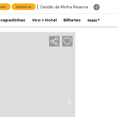
Gestão da Minha Reserva
essão
Registe-se
scapadinhas
Voo + Hotel
Bilhetes
Mais