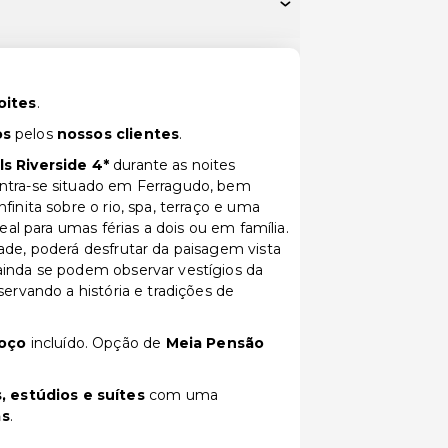
oites
.
os
pelos
nossos clientes
.
s Riverside 4*
durante as noites
ntra-se situado em Ferragudo, bem
finita sobre o rio, spa, terraço e uma
deal para umas férias a dois ou em família.
ade, poderá desfrutar da paisagem vista
ainda se podem observar vestígios da
servando a história e tradições de
oço
incluído. Opção de
Meia Pensão
, estúdios e suítes
com uma
as
.