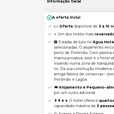
Informação Geral
A oferta inclui
👉
Oferta
disponível de
3 a 10 n
⭐ Um dos hotéis mais
reservad
🏨 Estadia de luxo no
Água Hotel
selecionadas. O alojamento enco
perto de Portimão. Com piscina in
marina privativa, este é o hotel i
Inserido numa zona de tranquilid
rio. Da sua construção moderna 
antiga fábrica de conservas – pre
Portimão e Lagoa.
🍽️
Alojamento e Pequeno-alm
por um custo adicional.
👨‍👩‍👧‍👦
O hotel oferece
quartos
capacidade máxima de
3 pesso
💦 Acesso à Piscina Exterior.