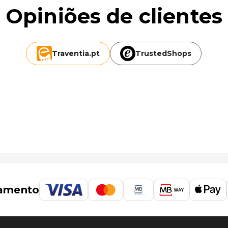
Opiniões de clientes
Traventia.
pt
TrustedShops
amento