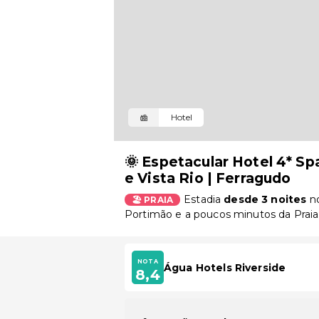
Hotel
🌞 Espetacular Hotel 4* Sp
e Vista Rio | Ferragudo
Estadia
desde 3 noites
n
🏖️ PRAIA
Portimão e a poucos minutos da Praia
NOTA
Água Hotels Riverside
8,4