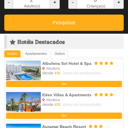
-
+
-
+
Adulto(s)
Criança(s)
Pesquisar
Hotéis Destacados
Hotéis
Apartamentos
Outros
Albufeira Sol Hotel & Spa
Albufeira
desde
83€
(preço por pessoa/noite)
Ver
Eden Villas & Apartments
Albufeira
desde
42€
(preço por pessoa/noite)
Ver
Auramar Beach Resort