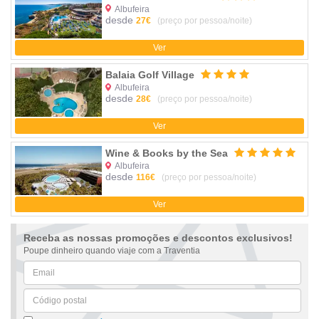
Albufeira
desde
27€
(preço por pessoa/noite)
Ver
Balaia Golf Village
Albufeira
desde
28€
(preço por pessoa/noite)
Ver
Wine & Books by the Sea
Albufeira
desde
116€
(preço por pessoa/noite)
Ver
Receba as nossas promoções e descontos exclusivos!
Poupe dinheiro quando viaje com a Traventia