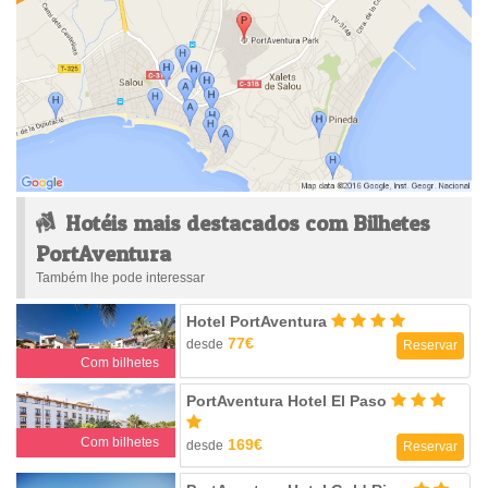
Hotéis mais destacados com Bilhetes
PortAventura
Também lhe pode interessar
Hotel PortAventura
77€
desde
Reservar
Com bilhetes
PortAventura Hotel El Paso
Com bilhetes
169€
desde
Reservar