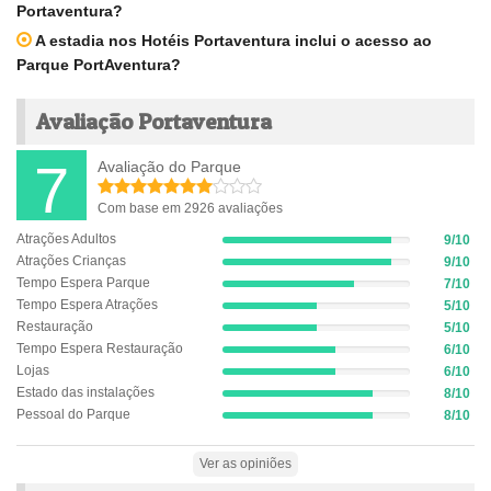
Portaventura?
A estadia nos Hotéis Portaventura inclui o acesso ao
Parque PortAventura?
Avaliação Portaventura
7
Avaliação do Parque
Com base em 2926 avaliações
Atrações Adultos
9/10
9%
Atrações Crianças
9/10
Complete
9%
(success)
Tempo Espera Parque
7/10
Complete
7%
(success)
Tempo Espera Atrações
5/10
Complete
5%
(success)
Restauração
5/10
Complete
5%
(success)
Tempo Espera Restauração
6/10
Complete
6%
(success)
Lojas
6/10
Complete
6%
(success)
Estado das instalações
8/10
Complete
8%
(success)
Pessoal do Parque
8/10
Complete
8%
(success)
Complete
(success)
Ver as opiniões