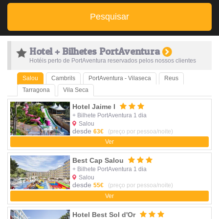
Pesquisar
Hotel + Bilhetes PortAventura
Hotéis perto de PortAventura reservados pelos nossos clientes
Salou
Cambrils
PortAventura - Vilaseca
Reus
Tarragona
Vila Seca
Hotel Jaime I
+ Bilhete PortAventura 1 dia
Salou
desde
63€
(preço por pessoa/noite)
Ver
Best Cap Salou
+ Bilhete PortAventura 1 dia
Salou
desde
55€
(preço por pessoa/noite)
Ver
Hotel Best Sol d'Or