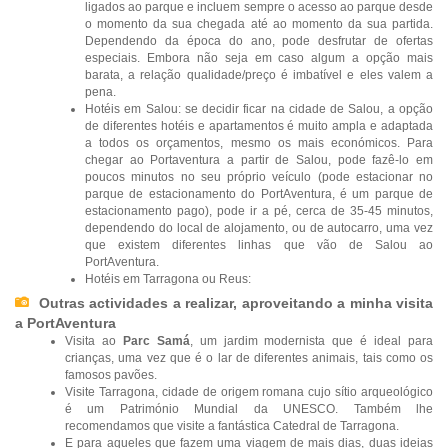
ligados ao parque e incluem sempre o acesso ao parque desde
o momento da sua chegada até ao momento da sua partida.
Dependendo da época do ano, pode desfrutar de ofertas
especiais. Embora não seja em caso algum a opção mais
barata, a relação qualidade/preço é imbatível e eles valem a
pena.
Hotéis em Salou: se decidir ficar na cidade de Salou, a opção
de diferentes hotéis e apartamentos é muito ampla e adaptada
a todos os orçamentos, mesmo os mais económicos. Para
chegar ao Portaventura a partir de Salou, pode fazê-lo em
poucos minutos no seu próprio veículo (pode estacionar no
parque de estacionamento do PortAventura, é um parque de
estacionamento pago), pode ir a pé, cerca de 35-45 minutos,
dependendo do local de alojamento, ou de autocarro, uma vez
que existem diferentes linhas que vão de Salou ao
PortAventura.
Hotéis em Tarragona ou Reus:
Outras actividades a realizar, aproveitando a minha visita
a PortAventura
Visita ao
Parc Samá
, um jardim modernista que é ideal para
crianças, uma vez que é o lar de diferentes animais, tais como os
famosos pavões.
Visite Tarragona, cidade de origem romana cujo sítio arqueológico
é um Património Mundial da UNESCO. Também lhe
recomendamos que visite a fantástica Catedral de Tarragona.
E para aqueles que fazem uma viagem de mais dias, duas ideias