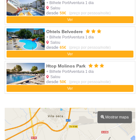
+ Bilhete PortAventura 1 dia
Salou
desde
59€
(preço por pessoa/noite)
Ver
Ohtels Belvedere
+ Bilhete PortAventura 1 dia
Salou
desde
65€
(preço por pessoa/noite)
Ver
Htop Molinos Park
+ Bilhete PortAventura 1 dia
Salou
desde
50€
(preço por pessoa/noite)
Ver
Mostrar mapa