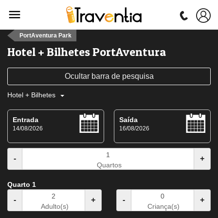
PortAventura Park
Hotel + Bilhetes PortAventura
Ocultar barra de pesquisa
Hotel + Bilhetes
Entrada
Saída
14/08/2026
16/08/2026
-
+
Quartos
Quarto 1
-
+
-
+
Adulto(s)
Criança(s)