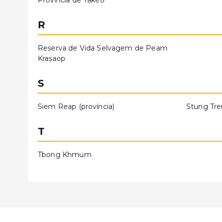
Província de Takéo
R
Reserva de Vida Selvagem de Peam
Krasaop
S
Siem Reap (província)
Stung Tre
T
Tbong Khmum