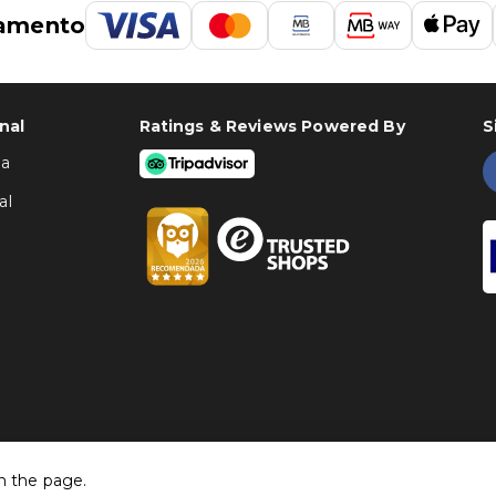
amento
nal
Ratings & Reviews Powered By
S
ha
al
h the page.
©
Traventia.pt