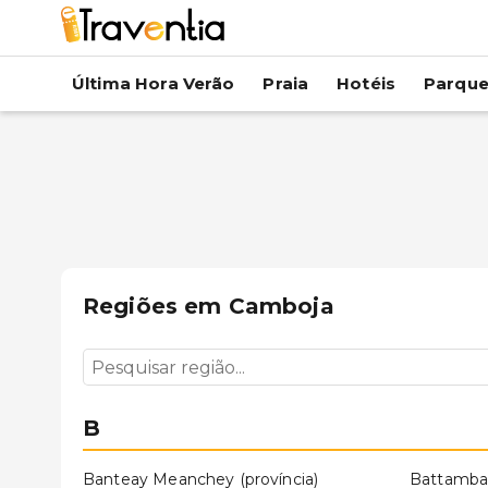
Última Hora Verão
Praia
Hotéis
Parqu
Regiões em
Camboja
B
Banteay Meanchey (província)
Battamb