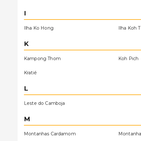
I
Ilha Ko Hong
Ilha Koh T
K
Kampong Thom
Koh Pich
Kratié
L
Leste do Camboja
M
Montanhas Cardamom
Montanhas