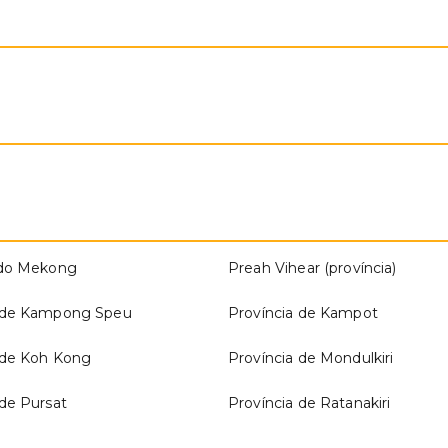
 do Mekong
Preah Vihear (província)
a de Kampong Speu
Província de Kampot
 de Koh Kong
Província de Mondulkiri
 de Pursat
Província de Ratanakiri