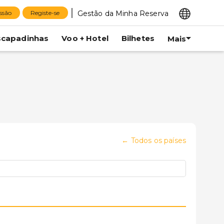
Gestão da Minha Reserva
essão
Registe-se
scapadinhas
Voo + Hotel
Bilhetes
Mais
←
Todos os países