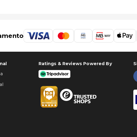
amento
nal
Ratings & Reviews Powered By
S
ha
al