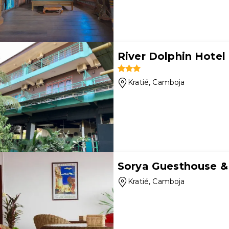
River Dolphin Hotel
Kratié
, Camboja
Sorya Guesthouse &
Kratié
, Camboja