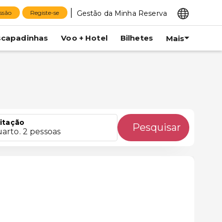
Gestão da Minha Reserva
essão
Registe-se
scapadinhas
Voo + Hotel
Bilhetes
Mais
itação
Pesquisar
uarto. 2 pessoas