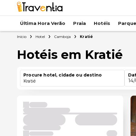
Última Hora Verão
Praia
Hotéis
Parqu
Início
Hotel
Camboja
Kratié
Hotéis em Kratié
Procure hotel, cidade ou destino
Dat
14
Kratié