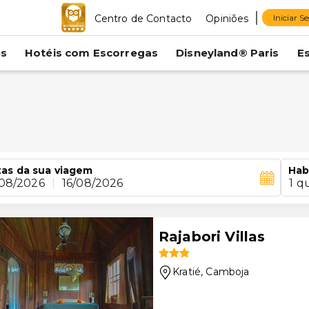
Centro de Contacto
Opiniões
Iniciar S
es
Hotéis com Escorregas
Disneyland® Paris
E
as da sua viagem
Hab
/08/2026
|
16/08/2026
1 q
Rajabori Villas
Kratié
, Camboja