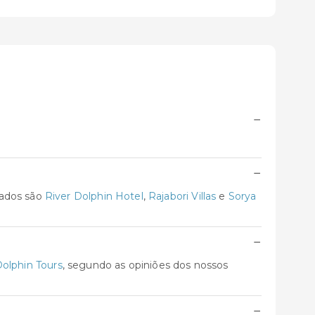
−
−
iados são
River Dolphin Hotel
,
Rajabori Villas
e
Sorya
−
olphin Tours
, segundo as opiniões dos nossos
−