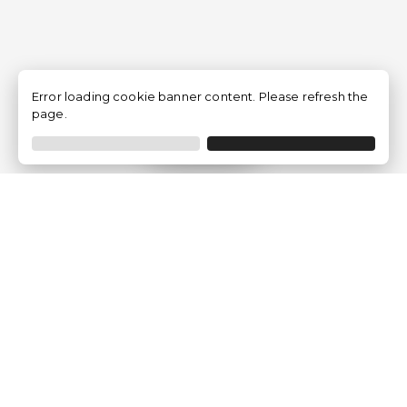
Error loading cookie banner content. Please refresh the
page.
Filtrar
Empresa
Quem somos?
Opiniões de Clientes
Aviso Legal
Condições Gerais