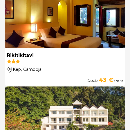
Rikitikitavi
Kep
, Camboja
43 €
Desde
/ Noite