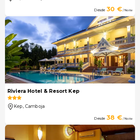
30 €
Desde
/ Noite
Riviera Hotel & Resort Kep
Kep
, Camboja
38 €
Desde
/ Noite