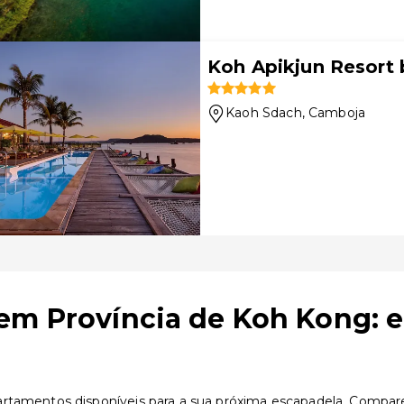
Koh Apikjun Resort
Kaoh Sdach
, Camboja
em Província de Koh Kong: 
rtamentos disponíveis para a sua próxima escapadela. Compare 