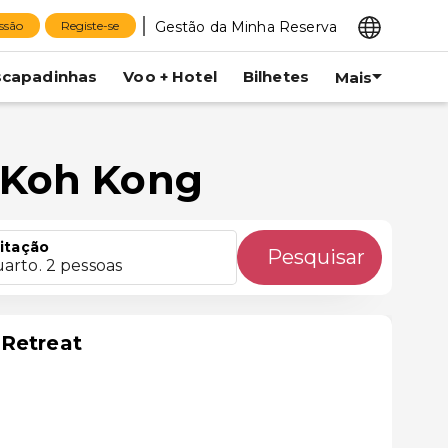
Gestão da Minha Reserva
essão
Registe-se
scapadinhas
Voo + Hotel
Bilhetes
Mais
 Koh Kong
itação
Pesquisar
uarto. 2 pessoas
 Retreat