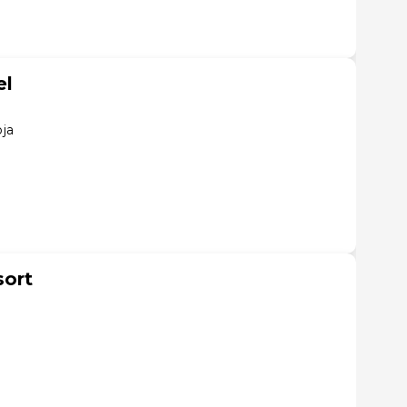
el
ja
sort