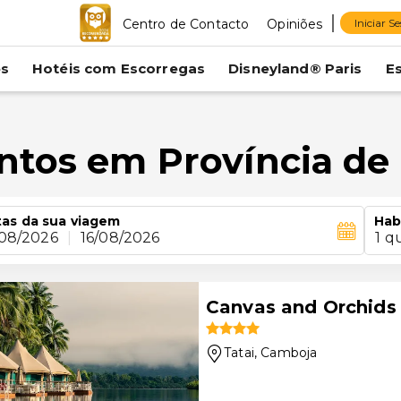
Centro de Contacto
Opiniões
Iniciar S
es
Hotéis com Escorregas
Disneyland® Paris
E
ntos em Província de
as da sua viagem
Hab
/08/2026
|
16/08/2026
1 q
Canvas and Orchids
Tatai
, Camboja