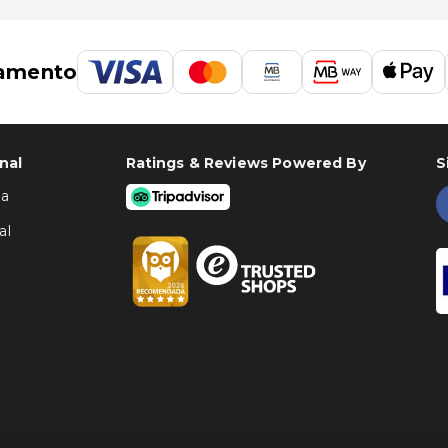
amento
nal
Ratings & Reviews Powered By
S
ha
al