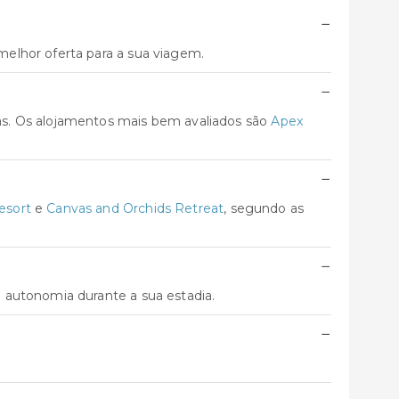
−
elhor oferta para a sua viagem.
−
as. Os alojamentos mais bem avaliados são
Apex
−
esort
e
Canvas and Orchids Retreat
, segundo as
−
 autonomia durante a sua estadia.
−