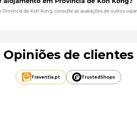
e alojamento em Província de Koh Kong?
rovíncia de Koh Kong, consulte as avaliações de outros viajante
Opiniões de clientes
Traventia.
pt
TrustedShops