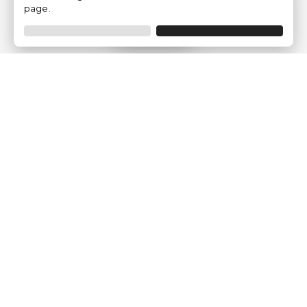
page.
Filtrar
Empresa
Quem somos?
Opiniões de Clientes
Aviso Legal
Condições Gerais
Politica de Privacidade
Política de Cookies
Gerir definições de cookies