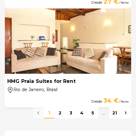
27 €
Desde
/ Noite
HMG Praia Suites for Rent
Rio de Janeiro
, Brasil
34 €
Desde
/ Noite
1
2
3
4
5
...
21