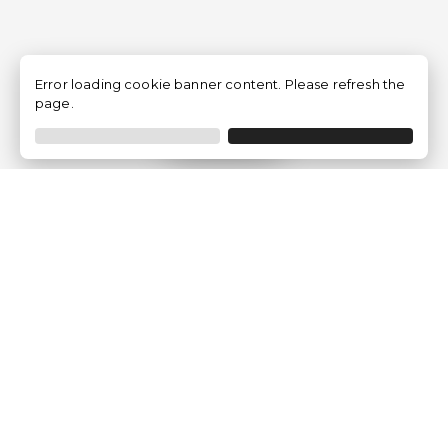
Error loading cookie banner content. Please refresh the
page.
Filtrar
Empresa
Quem somos?
Opiniões de Clientes
Aviso Legal
Condições Gerais
Politica de Privacidade