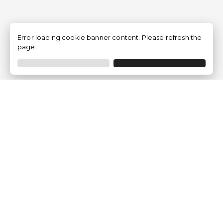
Error loading cookie banner content. Please refresh the
page.
Empresa
Quem somos?
Opiniões de Clientes
Aviso Legal
Condições Gerais
Politica de Privacidade