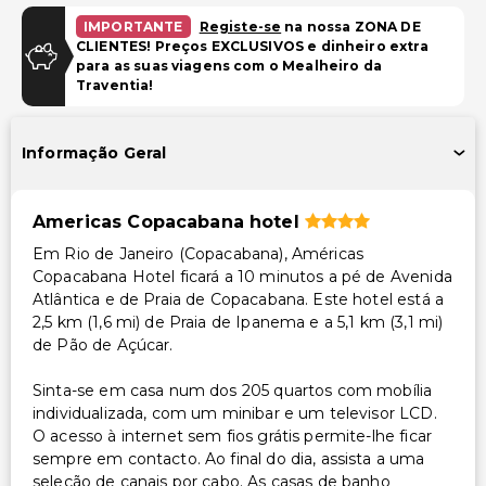
IMPORTANTE
Registe-se
na nossa ZONA DE
Instalações
CLIENTES! Preços EXCLUSIVOS e dinheiro extra
para as suas viagens com o Mealheiro da
TV em áreas comuns
Traventia!
Instalações de ginástica
Informação Geral
Acessibilidade
Acessibilidade no quarto (em quartos selecionados)
Americas Copacabana hotel
Recepção acessível para cadeira de rodas
Em Rio de Janeiro (Copacabana), Américas
Restaurante no local acessível para cadeira de rodas
Copacabana Hotel ficará a 10 minutos a pé de Avenida
Atlântica e de Praia de Copacabana. Este hotel está a
Outros serviços
2,5 km (1,6 mi) de Praia de Ipanema e a 5,1 km (3,1 mi)
de Pão de Açúcar.
Cofre na recepção
Equipa multilíngue
Sinta-se em casa num dos 205 quartos com mobília
Aluguer de bicicletas no local
individualizada, com um minibar e um televisor LCD.
O acesso à internet sem fios grátis permite-lhe ficar
Serviço de lavanderia
sempre em contacto. Ao final do dia, assista a uma
Serviço de lavanderia/lavagem a seco
seleção de canais por cabo. As casas de banho