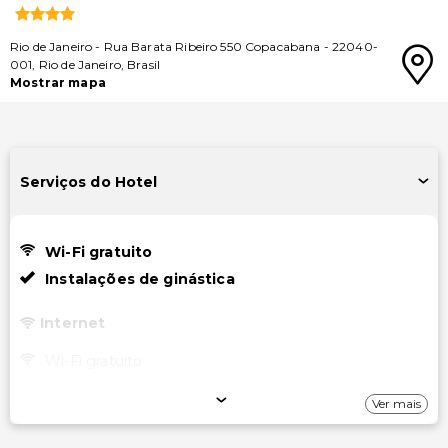
Rio de Janeiro
-
Rua Barata Ribeiro 550 Copacabana
-
22040-
001
,
Rio de Janeiro
,
Brasil
Mostrar mapa
Serviços do Hotel
Wi-Fi gratuito
Instalações de ginástica
Internet
Wi-Fi gratuito
Estacionamento
Ver mais
Estacionamento com manobrista (taxa extra)