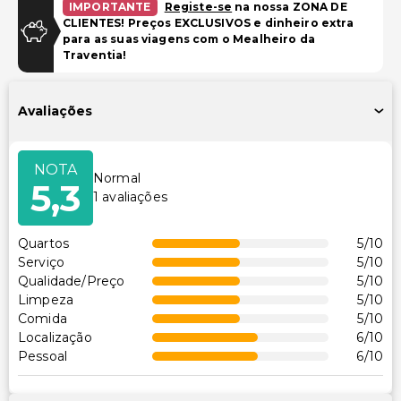
IMPORTANTE
Registe-se
na nossa ZONA DE
Acessibilidade
CLIENTES! Preços EXCLUSIVOS e dinheiro extra
para as suas viagens com o Mealheiro da
Sinalização em braille ou elevada
Traventia!
Acessibilidade no quarto (em quartos selecionados)
Caminho acessível para cadeira de rodas
Avaliações
Outros serviços
NOTA
Cofre na recepção
Normal
5,3
1
avaliações
Equipa multilíngue
Serviço de lavanderia
Quartos
5
/10
Serviço de lavanderia/lavagem a seco
Serviço
5
/10
Qualidade/Preço
5
/10
Limpeza
5
/10
Comida
5
/10
Localização
6
/10
Pessoal
6
/10