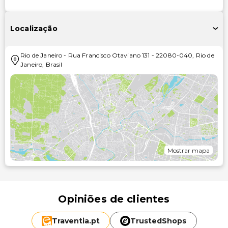
Localização
Rio de Janeiro
-
Rua Francisco Otaviano 131
-
22080-040
,
Rio de
Janeiro
,
Brasil
Mostrar mapa
Opiniões de clientes
Traventia.
pt
TrustedShops