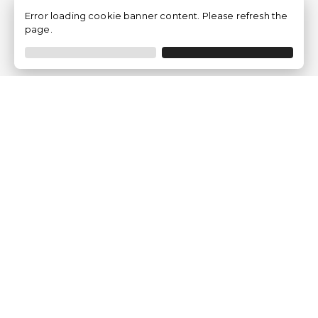
Error loading cookie banner content. Please refresh the
page.
Empresa
Quem somos?
Opiniões de Clientes
Aviso Legal
Condições Gerais
Politica de Privacidade
Política de Cookies
Gerir definições de cookies