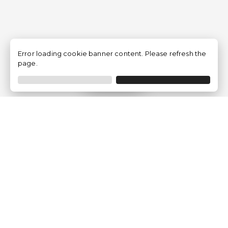
Error loading cookie banner content. Please refresh the
page.
Filtrar
Empresa
Quem somos?
Opiniões de Clientes
Aviso Legal
Condições Gerais