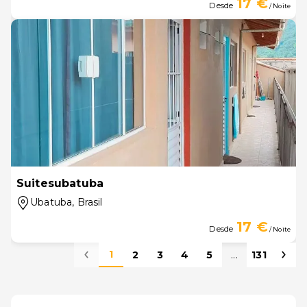
17 €
Desde
/ Noite
Suitesubatuba
Ubatuba
, Brasil
17 €
Desde
/ Noite
1
2
3
4
5
...
131