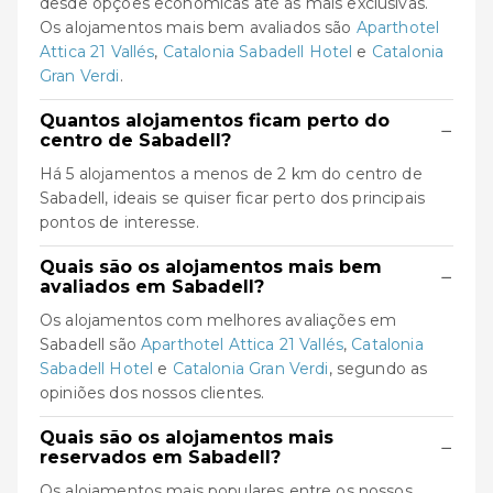
desde opções económicas até às mais exclusivas.
Os alojamentos mais bem avaliados são
Aparthotel
Attica 21 Vallés
,
Catalonia Sabadell Hotel
e
Catalonia
Gran Verdi
.
Quantos alojamentos ficam perto do
−
centro de Sabadell?
Há 5 alojamentos a menos de 2 km do centro de
Sabadell, ideais se quiser ficar perto dos principais
pontos de interesse.
Quais são os alojamentos mais bem
−
avaliados em Sabadell?
Os alojamentos com melhores avaliações em
Sabadell são
Aparthotel Attica 21 Vallés
,
Catalonia
Sabadell Hotel
e
Catalonia Gran Verdi
, segundo as
opiniões dos nossos clientes.
Quais são os alojamentos mais
−
reservados em Sabadell?
Os alojamentos mais populares entre os nossos