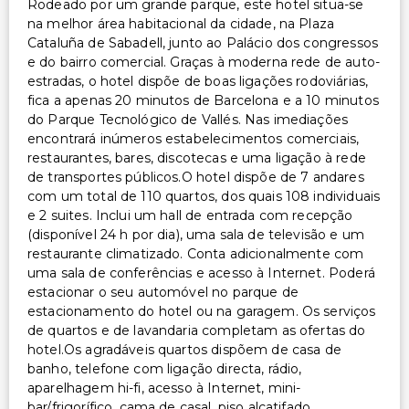
Rodeado por um grande parque, este hotel situa-se
na melhor área habitacional da cidade, na Plaza
Cataluña de Sabadell, junto ao Palácio dos congressos
e do bairro comercial. Graças à moderna rede de auto-
estradas, o hotel dispõe de boas ligações rodoviárias,
fica a apenas 20 minutos de Barcelona e a 10 minutos
do Parque Tecnológico de Vallés. Nas imediações
encontrará inúmeros estabelecimentos comerciais,
restaurantes, bares, discotecas e uma ligação à rede
de transportes públicos.O hotel dispõe de 7 andares
com um total de 110 quartos, dos quais 108 individuais
e 2 suites. Inclui um hall de entrada com recepção
(disponível 24 h por dia), uma sala de televisão e um
restaurante climatizado. Conta adicionalmente com
uma sala de conferências e acesso à Internet. Poderá
estacionar o seu automóvel no parque de
estacionamento do hotel ou na garagem. Os serviços
de quartos e de lavandaria completam as ofertas do
hotel.Os agradáveis quartos dispõem de casa de
banho, telefone com ligação directa, rádio,
aparelhagem hi-fi, acesso à Internet, mini-
bar/frigorífico, cama de casal, piso alcatifado,