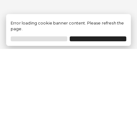
Error loading cookie banner content. Please refresh the
page.
Empresa
Quem somos?
Opiniões de Clientes
Aviso Legal
Condições Gerais
Politica de Privacidade