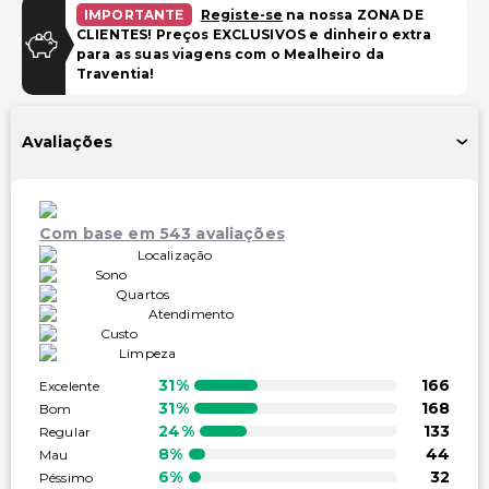
Estacionamento (taxa extra)
IMPORTANTE
Registe-se
na nossa ZONA DE
CLIENTES! Preços EXCLUSIVOS e dinheiro extra
para as suas viagens com o Mealheiro da
Instalações
Traventia!
Instalações de ginástica
Espaço para conferências
Avaliações
Acessibilidade
Acessível para cadeira de rodas
Com base em 543 avaliações
Acessibilidade no quarto (em quartos selecionados)
Localização
Sono
Acessível para cadeira de rodas – não
Quartos
Atendimento
Outros serviços
Custo
Limpeza
Cofre na recepção
31%
166
Excelente
Equipa multilíngue
31%
168
Bom
Serviço de lavanderia
24%
133
Regular
8%
44
Mau
Serviço de lavanderia/lavagem a seco
6%
32
Péssimo