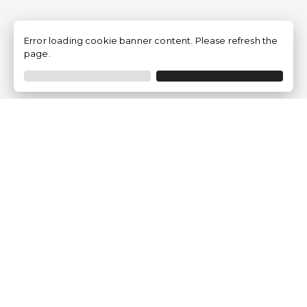
Error loading cookie banner content. Please refresh the
page.
Empresa
Quem somos?
Opiniões de Clientes
Aviso Legal
Condições Gerais
Politica de Privacidade
Política de Cookies