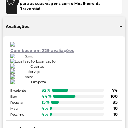
para as suas viagens com o Mealheiro da
Instalações de fitness 24 horas
Traventia!
Instalações
Avaliações
TV em áreas comuns
Instalações de ginástica
Com base em 229 avaliações
Acessibilidade
Sono
Localização
Acessibilidade no quarto (em quartos selecionados)
Quartos
Recepção acessível para cadeira de rodas
Serviço
Valor
Restaurante no local acessível para cadeira de rodas
Limpeza
Estacionamento acessível para cadeira de rodas
32%
74
Excelente
44%
100
Bom
Outros serviços
15%
35
Regular
4%
10
Mau
Cofre na recepção
4%
10
Péssimo
Equipa multilíngue
Serviço de lavanderia