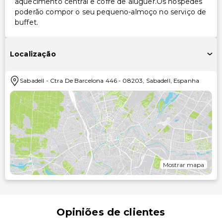
aquecimento central e cofre de aluguer.Os hóspedes
poderão compor o seu pequeno-almoço no serviço de
buffet.
Localização
Sabadell
-
Ctra De Barcelona 446
-
08203
,
Sabadell
,
Espanha
Mostrar mapa
Opiniões de clientes