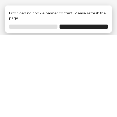
Error loading cookie banner content. Please refresh the
page.
Empresa
Quem somos?
Opiniões de Clientes
Aviso Legal
Condições Gerais
Politica de Privacidade
Política de Cookies