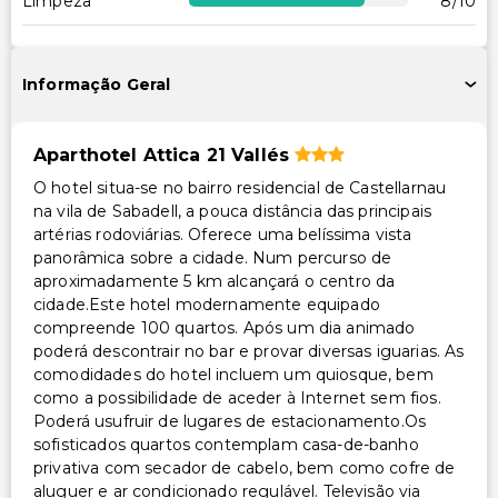
Limpeza
8
/10
Check-out expresso
Cofre na recepção
Equipa multilíngue
Informação Geral
Serviço de lavanderia
Check-in expresso
Serviço de lavanderia/lavagem a seco
Aparthotel Attica 21 Vallés
O hotel situa-se no bairro residencial de Castellarnau
na vila de Sabadell, a pouca distância das principais
artérias rodoviárias. Oferece uma belíssima vista
panorâmica sobre a cidade. Num percurso de
aproximadamente 5 km alcançará o centro da
cidade.Este hotel modernamente equipado
compreende 100 quartos. Após um dia animado
poderá descontrair no bar e provar diversas iguarias. As
comodidades do hotel incluem um quiosque, bem
como a possibilidade de aceder à Internet sem fios.
Poderá usufruir de lugares de estacionamento.Os
sofisticados quartos contemplam casa-de-banho
privativa com secador de cabelo, bem como cofre de
aluguer e ar condicionado regulável. Televisão via