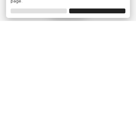
page.
Filtrar
Empresa
Quem somos?
Opiniões de Clientes
Aviso Legal
Condições Gerais
Politica de Privacidade
Política de Cookies
Gerir definições de cookies