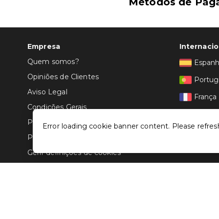
Métodos de Pag
Empresa
Internacio
Quem somos?
Espan
Opiniões de Clientes
Portug
Aviso Legal
França
Condições Gerais
Itália
Politica de Privacidade
Error loading cookie banner content. Please refres
Política de Cookies
Gerir definições de cookies