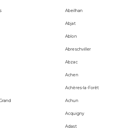
s
Abeilhan
Abjat
Ablon
Abreschviller
Abzac
Achen
Achères-la-Forêt
-Grand
Achun
Acquigny
Adast