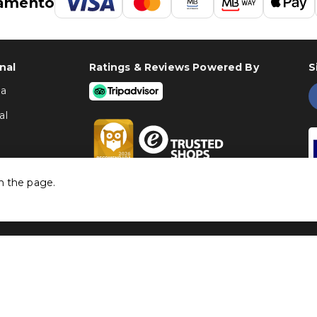
amento
nal
Ratings & Reviews Powered By
S
ha
al
h the page.
©
Traventia.pt