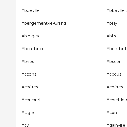
Abbeville
Abbéviller
Abergement-le-Grand
Abilly
Ableiges
Ablis
Abondance
Abondant
Abriès
Abscon
Accons
Accous
Achères
Achères
Achicourt
Achiet-le
Acigné
Acon
Acy
Adainville