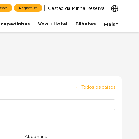
Gestão da Minha Reserva
essão
Registe-se
scapadinhas
Voo + Hotel
Bilhetes
Mais
←
Todos os países
Abbenans