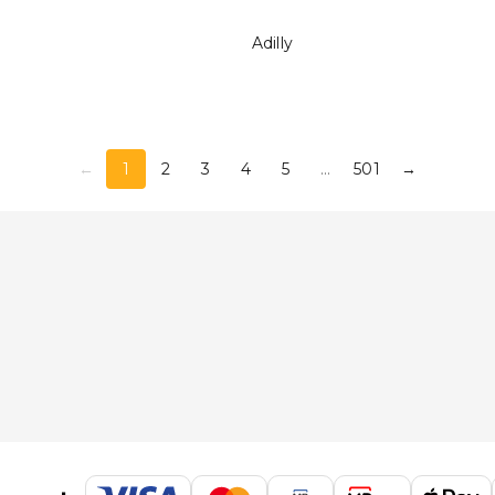
Adilly
←
1
2
3
4
5
...
501
→