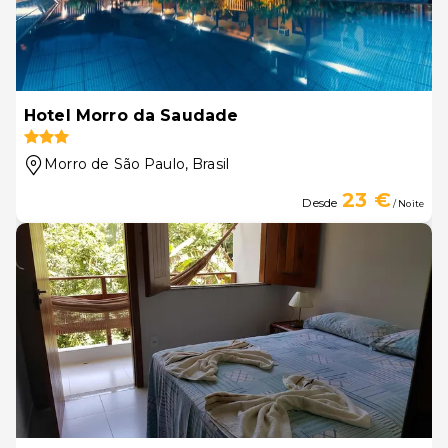
Hotel Morro da Saudade
Morro de São Paulo
, Brasil
23 €
Desde
/ Noite