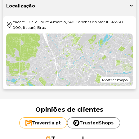
Localização
Itacaré
-
Calle Louro Amarelo,240 Conchas do Mar II
-
45530-
000
,
Itacaré
,
Brasil
Mostrar mapa
Opiniões de clientes
Traventia.
pt
TrustedShops