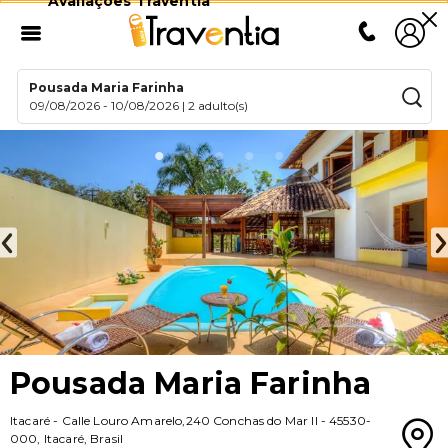
Avaliações Traventia
Pousada Maria Farinha
09/08/2026
-
10/08/2026
|
2 adulto(s)
Pousada Maria Farinha
Itacaré
-
Calle Louro Amarelo,240 Conchas do Mar II
-
45530-
000
,
Itacaré
,
Brasil