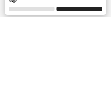
page.
Empresa
Quem somos?
Opiniões de Clientes
Aviso Legal
Condições Gerais
Politica de Privacidade
Política de Cookies
Gerir definições de cookies