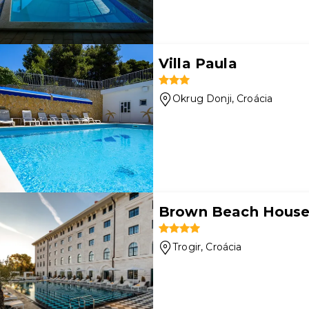
Villa Paula
Okrug Donji
, Croácia
Brown Beach House 
Trogir
, Croácia