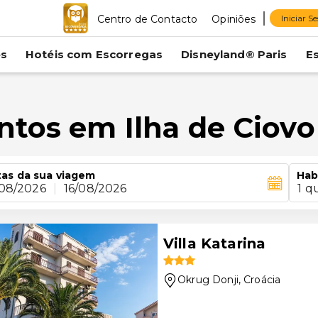
Centro de Contacto
Opiniões
Iniciar S
es
Hotéis com Escorregas
Disneyland® Paris
E
ntos em Ilha de Ciovo
as da sua viagem
Hab
/08/2026
|
16/08/2026
1 q
Villa Katarina
Okrug Donji
, Croácia