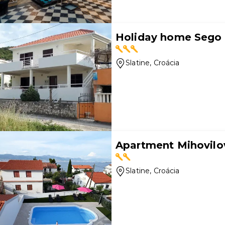
Holiday home Sego
Slatine
, Croácia
Apartment Mihovilo
Slatine
, Croácia