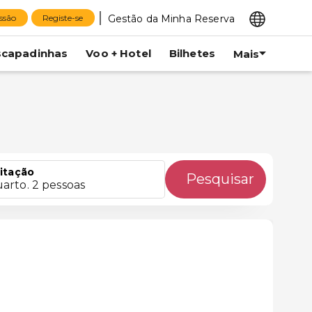
Gestão da Minha Reserva
essão
Registe-se
scapadinhas
Voo + Hotel
Bilhetes
Mais
itação
Pesquisar
uarto. 2 pessoas