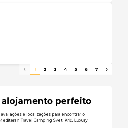
1
2
3
4
5
6
7
 alojamento perfeito
valiações e localizações para encontrar o
editeran Travel Camping Sveti Križ, Luxury