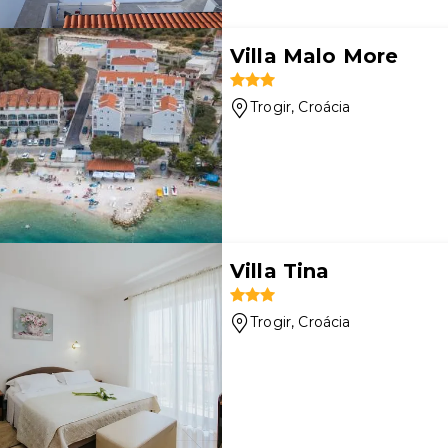
Villa Malo More
Trogir
, Croácia
Villa Tina
Trogir
, Croácia