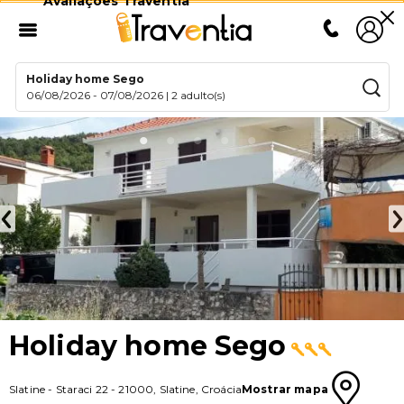
Avaliações Traventia
Holiday home Sego
06/08/2026
-
07/08/2026
|
2 adulto(s)
Holiday home Sego
Slatine
-
Staraci 22
-
21000
,
Slatine
,
Croácia
Mostrar mapa