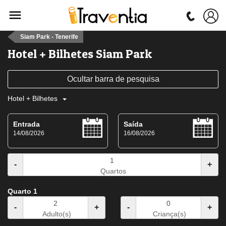
Siam Park - Tenerife
Hotel + Bilhetes Siam Park
Ocultar barra de pesquisa
Hotel + Bilhetes
Entrada
Saída
14/08/2026
16/08/2026
-
+
Quartos
Quarto 1
-
+
-
+
Adulto(s)
Criança(s)