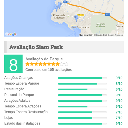
Avaliação Siam Park
8
Avaliação do Parque
Com base em 105 avaliações
Atrações Crianças
9/10
9%
Tempo Espera Parque
8/10
Complete
8%
(success)
Restauração
6/10
Complete
6%
(success)
Pessoal do Parque
9/10
Complete
9%
(success)
Atrações Adultos
9/10
Complete
9%
(success)
Tempo Espera Atrações
6/10
Complete
6%
(success)
Tempo Espera Restauração
7/10
Complete
7%
(success)
Lojas
7/10
Complete
7%
(success)
Estado das instalações
9/10
Complete
9%