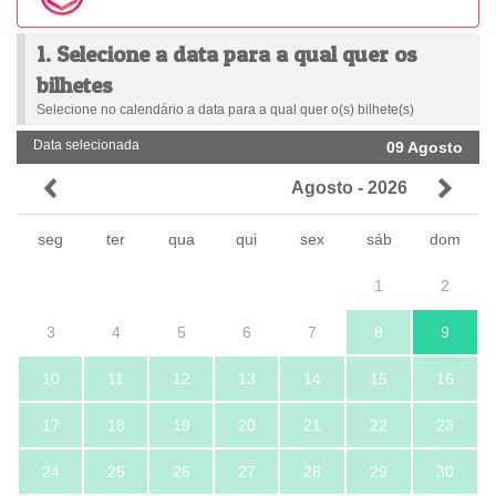
1. Selecione a data para a qual quer os
bilhetes
Selecione no calendário a data para a qual quer o(s) bilhete(s)
Data selecionada
09 Agosto
Agosto - 2026
seg
ter
qua
qui
sex
sáb
dom
1
2
3
4
5
6
7
8
9
10
11
12
13
14
15
16
17
18
19
20
21
22
23
24
25
26
27
28
29
30