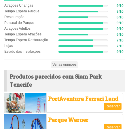
Atrações Crianças
9/10
9%
Tempo Espera Parque
8/10
Complete
8%
(success)
Restauração
6/10
Complete
6%
(success)
Pessoal do Parque
9/10
Complete
9%
(success)
Atrações Adultos
9/10
Complete
9%
(success)
Tempo Espera Atrações
6/10
Complete
6%
(success)
Tempo Espera Restauração
7/10
Complete
7%
(success)
Lojas
7/10
Complete
7%
(success)
Estado das instalações
9/10
Complete
9%
(success)
Complete
(success)
Ver as opiniões
Produtos parecidos com Siam Park
Tenerife
PortAventura Ferrari Land
Reservar
Parque Warner
Reservar