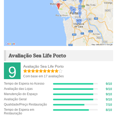
Avaliação Sea Life Porto
9
Avaliação Sea Life Porto
Com base em 17 avaliações
Tempo de Espera no Acesso
9/10
9%
Avaliação das Lojas
9/10
Complete
9%
(success)
Manutenção do Espaço
9/10
Complete
9%
(success)
Avaliação Geral
9/10
Complete
9%
(success)
Qualidade/Preço Restauração
7/10
Complete
7%
(success)
Tempo de Espera em
8/10
Complete
8%
Restauração
(success)
Complete