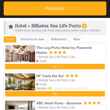
Pesquisar
Hotel + Bilhetes Sea Life Porto
Hotéis perto do Sea Life Porto reservados pelos nossos clientes
Porto
Vila Nova de Gaia
Matosinhos
Maia
The Log Porto Hotel by Piamonte
Hotels
+ Bilhete Sea Life Porto 1 dia
Porto
Ver
HF Tuela Ala Sul
+ Bilhete Sea Life Porto 1 dia
Porto
desde
49€
(preço por pessoa/noite)
Ver
ABC Hotel Porto - Boavista
+ Bilhete Sea Life Porto 1 dia