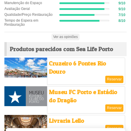
(success)
Manutenção do Espaço
9/10
Complete
9%
(success)
Avaliação Geral
9/10
Complete
9%
(success)
Qualidade/Preço Restauração
7/10
Complete
7%
(success)
Tempo de Espera em
8/10
Complete
8%
Restauração
(success)
Complete
(success)
Ver as opiniões
Produtos parecidos com Sea Life Porto
Cruzeiro 6 Pontes Rio
Douro
Reservar
Museu FC Porto e Estádio
do Dragão
Reservar
Livraria Lello
Reservar