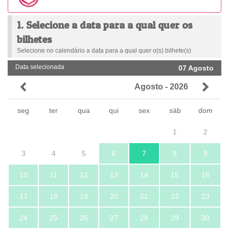
1. Selecione a data para a qual quer os
bilhetes
Selecione no calendário a data para a qual quer o(s) bilhete(s)
Data selecionada
07 Agosto
Agosto - 2026
seg
ter
qua
qui
sex
sáb
dom
1
2
3
4
5
6
7
8
9
10
11
12
13
14
15
16
17
18
19
20
21
22
23
24
25
26
27
28
29
30