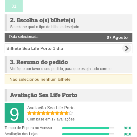
31
2. Escolha o(s) bilhete(s)
Selecione qual o tipo de bilhete desejado.
Data selecionada
07 Agosto
Bilhete Sea Life Porto 1 dia
3. Resumo do pedido
Verifique por favor o seu pedido, para que esteja tudo correto.
Não selecionou nenhum bilhete
Avaliação Sea Life Porto
9
Avaliação Sea Life Porto
Com base em 17 avaliações
Tempo de Espera no Acesso
9/10
9%
Avaliação das Lojas
9/10
Complete
9%