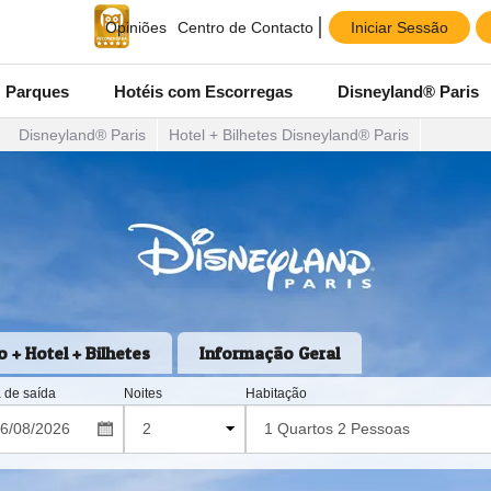
Iniciar Sessão
Opiniões
Centro de Contacto
Parques
Hotéis com Escorregas
Disneyland® Paris
Disneyland® Paris
Hotel + Bilhetes Disneyland® Paris
o + Hotel + Bilhetes
Informação Geral
 de saída
Noites
Habitação