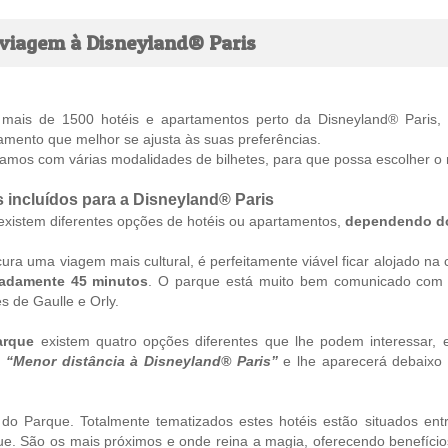
 viagem à Disneyland® Paris
mais de 1500 hotéis e apartamentos perto da Disneyland® Paris,
amento que melhor se ajusta às suas preferências.
tamos com várias modalidades de bilhetes, para que possa escolher o nú
 incluídos para a Disneyland® Paris
existem diferentes opções de hotéis ou apartamentos,
dependendo do 
ura uma viagem mais cultural, é perfeitamente viável ficar alojado na
adamente 45 minutos
. O parque está muito bem comunicado com t
 de Gaulle e Orly.
arque
existem quatro opções diferentes que lhe podem interessar
r
“Menor distância à Disneyland® Paris”
e lhe aparecerá debaixo
o Parque. Totalmente tematizados estes hotéis estão situados ent
ue. São os mais próximos e onde reina a magia, oferecendo benefíci