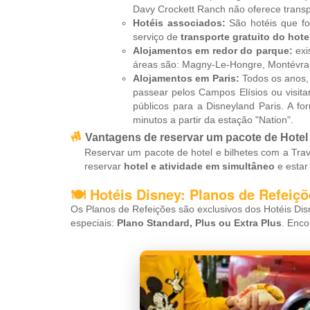
Davy Crockett Ranch não oferece transpo
Hotéis associados:
São hotéis que fo
serviço de
transporte gratuito do hote
Alojamentos em redor do parque:
exi
áreas são: Magny-Le-Hongre, Montévrain, 
Alojamentos em Paris:
Todos os anos, 
passear pelos Campos Elísios ou visit
públicos para a Disneyland Paris. A 
minutos a partir da estação "Nation".
Vantagens de reservar um pacote de Hotel 
Reservar um pacote de hotel e bilhetes com a Tra
reservar
hotel e atividade em simultâneo
e esta
🍽 Hotéis Disney: Planos de Refeiç
Os Planos de Refeições são exclusivos dos Hotéis Dis
especiais:
Plano Standard, Plus ou Extra Plus
. Enco