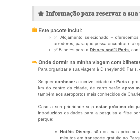
Informação para reservar a sua
Este pacote inclui:
✅ Alojamento selecionado – oferecemos 
arredores, para que possa encontrar o aloj
✅ Bilhetes para a
Disneyland® Paris
, con
Onde dormir na minha viagem com bilhetes
Para organizar a sua viagem à Disneyland® Paris, 
Se quer
conhecer
a incrível cidade de
Paris
e proc
km do centro da cidade, de carro serão
aproxim
também aos aeroportos mais conhecidos de Charles
Caso a sua prioridade seja
estar próximo do p
introduzidos os dados para a pesquisa e filtre po
parque:
Hotéis Disney:
são os mais próximos d
minutos em transporte gratuito ao Parq