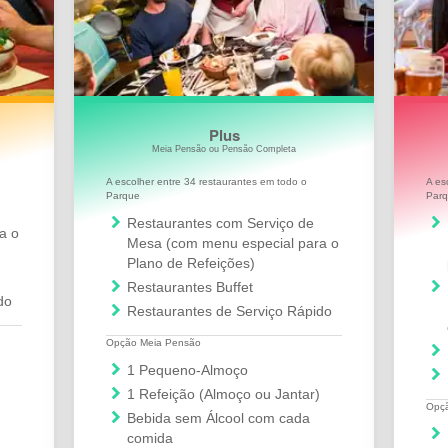
Plus
Meia Pensão ou Pensão Completa
A escolher entre 34 restaurantes em todo o
A es
Parque
Par
Restaurantes com Serviço de
a o
Mesa (com menu especial para o
Plano de Refeições)
Restaurantes Buffet
do
Restaurantes de Serviço Rápido
Opção Meia Pensão
1 Pequeno-Almoço
1 Refeição (Almoço ou Jantar)
Opç
Bebida sem Álcool com cada
comida