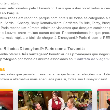
rte gratuito.
ram selecionados pela Disneyland Paris que estão localizados a ce
l ao Parque
.
stem zonas em redor do parque com hotéis de todas as categorias à 
Serris, , Chessy, Bailly Romainvilliers, Ferrières En Brie, Torcy, Buss
Paris recebe um número infinito de visitantes que desejam caminhar p
ar o Louvre, entre muitas outras coisas. Recomendamos-lhe que pro
forma mais rápida e fácil de chegar à Disneyland® Paris é com o 
e Bilhetes Disneyland® Paris com a Traventia
ventia oferece
três vantagens:
beneficiar das
promoções
que negoc
r
protegido
por todos os direitos associados ao
“Contrato de Viagem
ões
ney, estes que permitem reservar antecipadamente refeições nos Hotéi
ntrará a alternativa mais adequada para si, todas são Disneyliciosas!