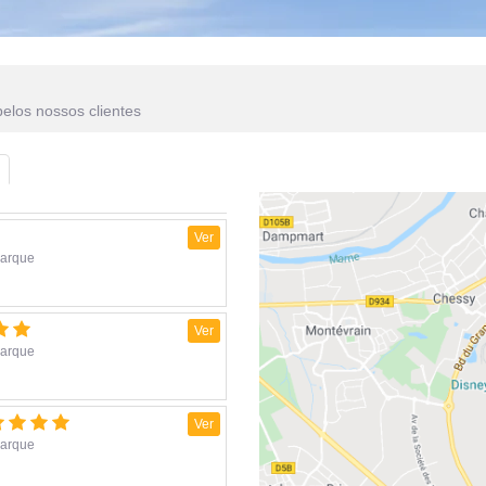
elos nossos clientes
Ver
parque
Ver
parque
Ver
parque