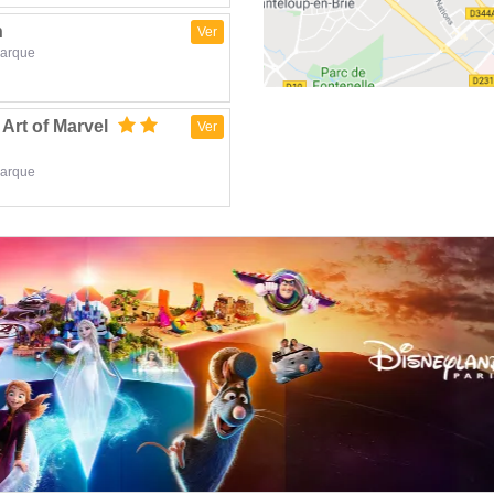
h
Ver
parque
Art of Marvel
Ver
parque