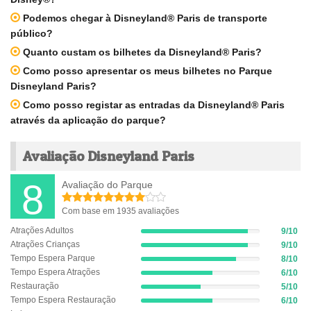
Podemos chegar à Disneyland® Paris de transporte
público?
Quanto custam os bilhetes da Disneyland® Paris?
Como posso apresentar os meus bilhetes no Parque
Disneyland Paris?
Como posso registar as entradas da Disneyland® Paris
através da aplicação do parque?
Avaliação Disneyland Paris
8
Avaliação do Parque
Com base em 1935 avaliações
Atrações Adultos
9/10
9%
Atrações Crianças
9/10
Complete
9%
(success)
Tempo Espera Parque
8/10
Complete
8%
(success)
Tempo Espera Atrações
6/10
Complete
6%
(success)
Restauração
5/10
Complete
5%
(success)
Tempo Espera Restauração
6/10
Complete
6%