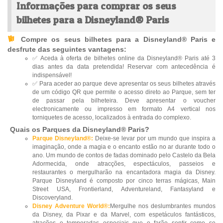
Informações para comprar os seus
bilhetes para a Disneyland® Paris
Compre os seus bilhetes para a Disneyland® Paris e
desfrute das seguintes vantagens:
✅ Aceda à oferta de bilhetes online da Disneyland® Paris até 3
dias antes da data pretendida! Reservar com antecedência é
indispensável!
✅ Para aceder ao parque deve apresentar os seus bilhetes através
de um código QR que permite o acesso direto ao Parque, sem ter
de passar pela bilheteira. Deve apresentar o voucher
electronicamente ou impresso em formato A4 vertical nos
torniquetes de acesso, localizados à entrada do complexo.
Quais os Parques da Disneyland® Paris?
Parque Disneyland®:
Deixe-se levar por um mundo que inspira a
imaginação, onde a magia e o encanto estão no ar durante todo o
ano. Um mundo de contos de fadas dominado pelo Castelo da Bela
Adormecida, onde atracções, espectáculos, passeios e
restaurantes o mergulharão na encantadora magia da Disney.
Parque Disneyland é composto por cinco terras mágicas, Main
Street USA, Frontierland, Adventureland, Fantasyland e
Discoveryland.
Disney Adventure World®:
Mergulhe nos deslumbrantes mundos
da Disney, da Pixar e da Marvel, com espetáculos fantásticos,
atrações e temporadas especiais que o farão sentir como se