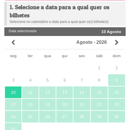
1. Selecione a data para a qual quer os
bilhetes
Selecione no calendário a data para a qual quer o(s) bilhete(s)
Data selecionada
10 Agosto
Agosto - 2026
seg
ter
qua
qui
sex
sáb
dom
1
2
3
4
5
6
7
8
9
10
11
12
13
14
15
16
17
18
19
20
21
22
23
24
25
26
27
28
29
30
31