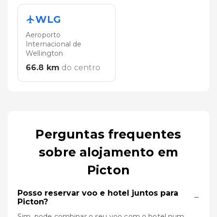
WLG
Aeroporto
Internacional de
Wellington
66.8
km
do centro
Perguntas frequentes
sobre alojamento em
Picton
Posso reservar voo e hotel juntos para
−
Picton?
Sim, pode combinar o seu voo com o hotel num