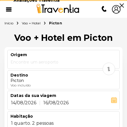
Avaliações Traventia
Início
Voo + Hotel
Picton
Voo + Hotel em Picton
Origem
Encontre um aeroporto
Destino
Picton
Voo incluído
Datas da sua viagem
14/08/2026
|
16/08/2026
Habitação
1 quarto. 2 pessoas