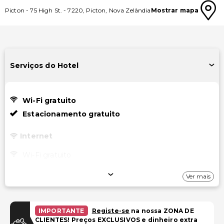
Picton
-
75 High St.
-
7220
,
Picton
,
Nova Zelândia
Mostrar mapa
Serviços do Hotel
Wi-Fi gratuito
Estacionamento gratuito
Internet
Wi-Fi gratuito
Estacionamento
Ver mais
Estacionamento gratuito
IMPORTANTE
Registe-se
na nossa ZONA DE
Instalações
CLIENTES! Preços EXCLUSIVOS e dinheiro extra