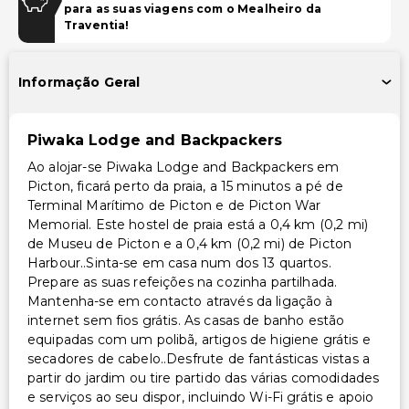
para as suas viagens com o Mealheiro da
Biblioteca
Traventia!
Acessibilidade
Informação Geral
Sem elevador (propriedade de um único nível)
Acessibilidade no quarto (em quartos selecionados)
Piwaka Lodge and Backpackers
Recepção acessível para cadeira de rodas
Ao alojar-se Piwaka Lodge and Backpackers em
Receção com concierge acessível para cadeira de
Picton, ficará perto da praia, a 15 minutos a pé de
rodas
Terminal Marítimo de Picton e de Picton War
Caminho acessível para cadeira de rodas
Memorial. Este hostel de praia está a 0,4 km (0,2 mi)
Estacionamento acessível para cadeira de rodas
de Museu de Picton e a 0,4 km (0,2 mi) de Picton
Harbour..Sinta-se em casa num dos 13 quartos.
Outros serviços
Prepare as suas refeições na cozinha partilhada.
Mantenha-se em contacto através da ligação à
Serviço de lavanderia
internet sem fios grátis. As casas de banho estão
equipadas com um polibã, artigos de higiene grátis e
secadores de cabelo..Desfrute de fantásticas vistas a
partir do jardim ou tire partido das várias comodidades
e serviços ao seu dispor, incluindo Wi-Fi grátis e apoio