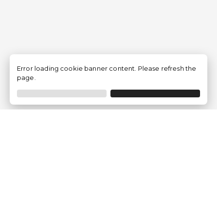
Error loading cookie banner content. Please refresh the
page.
Empresa
Quem somos?
Opiniões de Clientes
Aviso Legal