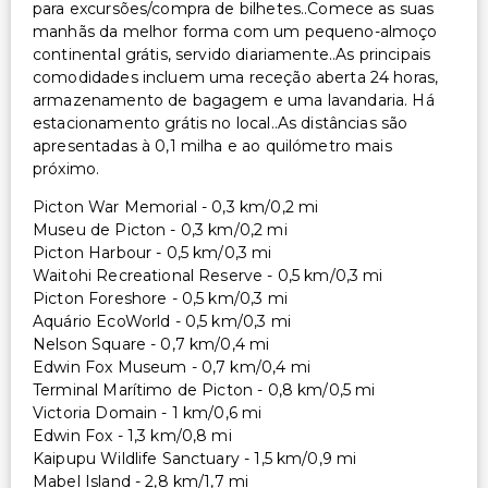
para excursões/compra de bilhetes..Comece as suas
manhãs da melhor forma com um pequeno-almoço
continental grátis, servido diariamente..As principais
comodidades incluem uma receção aberta 24 horas,
armazenamento de bagagem e uma lavandaria. Há
estacionamento grátis no local..As distâncias são
apresentadas à 0,1 milha e ao quilómetro mais
próximo.
Picton War Memorial - 0,3 km/0,2 mi
Museu de Picton - 0,3 km/0,2 mi
Picton Harbour - 0,5 km/0,3 mi
Waitohi Recreational Reserve - 0,5 km/0,3 mi
Picton Foreshore - 0,5 km/0,3 mi
Aquário EcoWorld - 0,5 km/0,3 mi
Nelson Square - 0,7 km/0,4 mi
Edwin Fox Museum - 0,7 km/0,4 mi
Terminal Marítimo de Picton - 0,8 km/0,5 mi
Victoria Domain - 1 km/0,6 mi
Edwin Fox - 1,3 km/0,8 mi
Kaipupu Wildlife Sanctuary - 1,5 km/0,9 mi
Mabel Island - 2,8 km/1,7 mi