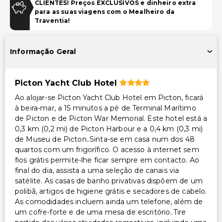
CLIENTES! Preços EXCLUSIVOS e dinheiro extra
Estacionamento gratuito nas proximidades
para as suas viagens com o Mealheiro da
Estacionamento prolongado (taxa extra)
Traventia!
Piscina e Bem-estar
Informação Geral
Piscina ao ar livre sazonal
Instalações
Picton Yacht Club Hotel
Ao alojar-se Picton Yacht Club Hotel em Picton, ficará
Piscina
à beira-mar, a 15 minutos a pé de Terminal Marítimo
Área para piquenique
de Picton e de Picton War Memorial. Este hotel está a
Carregador/portaria
0,3 km (0,2 mi) de Picton Harbour e a 0,4 km (0,3 mi)
de Museu de Picton..Sinta-se em casa num dos 48
Espaço para conferências
quartos com um frigorífico. O acesso à internet sem
fios grátis permite-lhe ficar sempre em contacto. Ao
Transporte
final do dia, assista a uma seleção de canais via
satélite. As casas de banho privativas dispõem de um
Transporte para o aeroporto (custo adicional)
polibã, artigos de higiene grátis e secadores de cabelo.
As comodidades incluem ainda um telefone, além de
Acessibilidade
um cofre-forte e de uma mesa de escritório..Tire