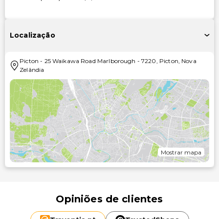
Localização
Picton
-
25 Waikawa Road Marlborough
-
7220
,
Picton
,
Nova
Zelândia
Mostrar mapa
Opiniões de clientes