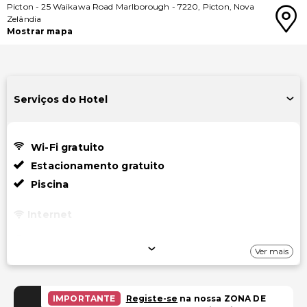
Picton
-
25 Waikawa Road Marlborough
-
7220
,
Picton
,
Nova
Zelândia
Mostrar mapa
Serviços do Hotel
Wi-Fi gratuito
Estacionamento gratuito
Piscina
Internet
Wi-Fi gratuito
Ver mais
Estacionamento
Estacionamento gratuito
IMPORTANTE
Registe-se
na nossa ZONA DE