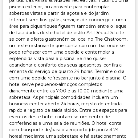
Acessibilidade no quarto (em quartos selecionados)
partido das várias atividades recreativas, incluindo uma
piscina exterior, ou aproveite para contemplar
Acessível para cadeira de rodas – não
soberbas vistas a partir da açoteia e do jardim.
Internet sem fios grátis, serviços de concierge e uma
Outros serviços
área para piqueniques figuram também entre o leque
de facilidades deste hotel de estilo Art Déco..Deleite-
Cofre na recepção
se com a oferta gastronómica local no The Chatroom,
Equipa multilíngue
um este restaurante que conta com um bar onde se
Aluguer de bicicletas no local
pode refrescar com uma bebida e contemplar a
esplêndida vista para a piscina. Se não quiser
Serviço de lavanderia
abandonar o conforto dos seus aposentos, confira a
Check-in expresso
ementa do serviço de quarto 24 horas. Termine o dia
Serviço de lavanderia/lavagem a seco
com uma bebida refrescante no bar junto à piscina. O
hotel serve pequenos-almoços completos
diariamente entre as 7:00 e as 10:00 mediante uma
sobretaxa..As principais comodidades incluem um
business center aberto 24 horas, registo de entrada
rápido e registo de saída rápido. Entre os espaços para
eventos deste hotel contam-se um centro de
conferências e uma sala de reuniões. O hotel conta
com transporte de/para o aeroporto (disponível 24
horas) mediante uma sobretaxa e há estacionamento