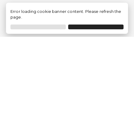
Error loading cookie banner content. Please refresh the
page.
Empresa
Quem somos?
Opiniões de Clientes
Aviso Legal
Condições Gerais
Politica de Privacidade
Política de Cookies