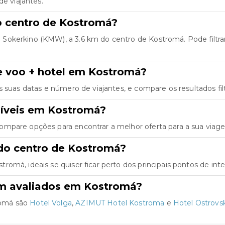
de viajantes.
do centro de Kostromá?
okerkino (KMW), a 3.6 km do centro de Kostromá. Pode filtrar 
e voo + hotel em Kostromá?
as suas datas e número de viajantes, e compare os resultados fil
níveis em Kostromá?
ompare opções para encontrar a melhor oferta para a sua viag
do centro de Kostromá?
omá, ideais se quiser ficar perto dos principais pontos de inte
em avaliados em Kostromá?
romá são
Hotel Volga
,
AZIMUT Hotel Kostroma
e
Hotel Ostrovs