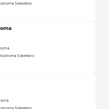
Kostroma Sokerkino
roma
tromá
 Kostroma Sokerkino
tromá
Kostroma Sokerkino