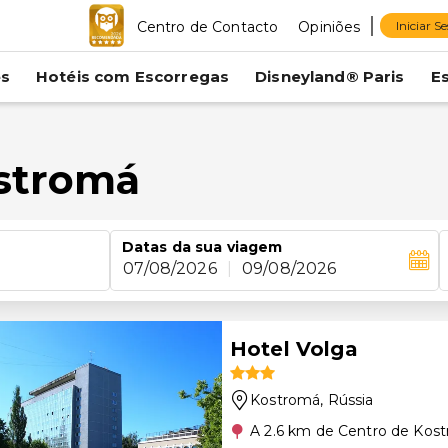
Centro de Contacto
Opiniões
Iniciar S
es
Hotéis com Escorregas
Disneyland® Paris
E
ostromá
Datas da sua viagem
07/08/2026
|
09/08/2026
Hotel Volga
Kostromá
, Rússia
A 2.6 km de Centro de Kos