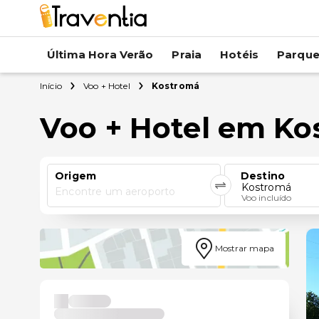
Última Hora Verão
Praia
Hotéis
Parqu
Início
Voo + Hotel
Kostromá
Voo + Hotel em K
Origem
Destino
Kostromá
Encontre um aeroporto
Voo incluído
Mostrar mapa