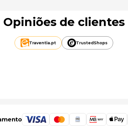
Opiniões de clientes
Traventia.
pt
TrustedShops
amento