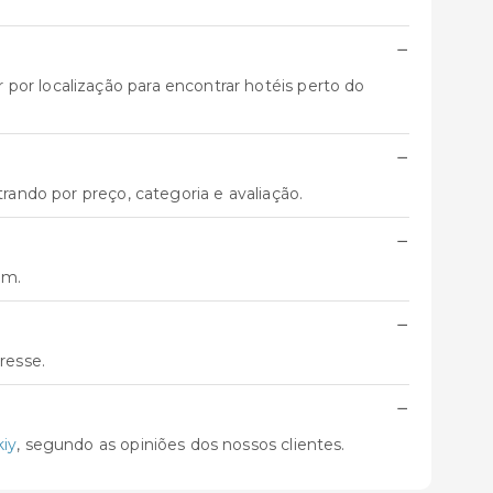
−
por localização para encontrar hotéis perto do
−
trando por preço, categoria e avaliação.
−
em.
−
resse.
−
kiy
, segundo as opiniões dos nossos clientes.