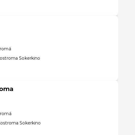
tromá
Kostroma Sokerkino
roma
tromá
Kostroma Sokerkino