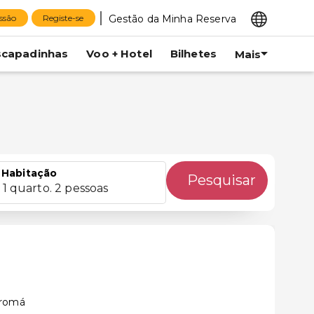
Gestão da Minha Reserva
essão
Registe-se
scapadinhas
Voo + Hotel
Bilhetes
Mais
Habitação
Pesquisar
1 quarto. 2 pessoas
tromá