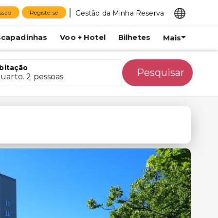
Gestão da Minha Reserva
essão
Registe-se
scapadinhas
Voo + Hotel
Bilhetes
Mais
bitação
Pesquisar
quarto. 2 pessoas