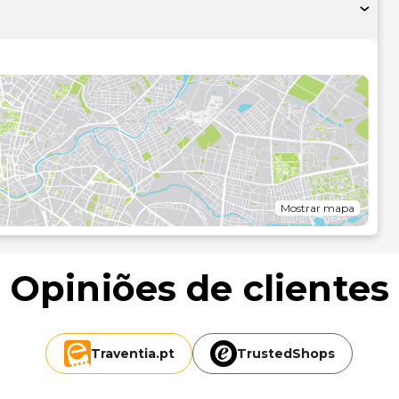
 apresentadas à 0,1 milha e ao quilómetro mais próximo.
3 mi
1,4 mi
4 mi
Mostrar mapa
 2,5 km/1,5 mi
,7 mi
Opiniões de clientes
oscovo (SVO-Sheremetyevo) - 344,3 km/214 mi
Traventia.
pt
TrustedShops