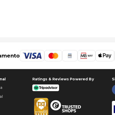
amento
nal
Ratings & Reviews Powered By
S
ha
al