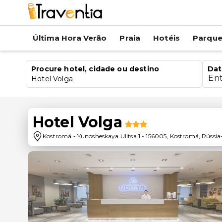
Última Hora Verão
Praia
Hotéis
Parqu
Procure hotel, cidade ou destino
Dat
En
Hotel Volga
Hotel Volga
Kostromá
-
Yunosheskaya Ulitsa 1
-
156005
,
Kostromá
,
Rússia