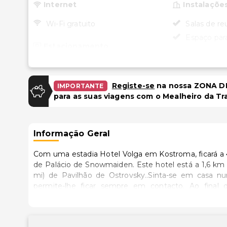
Internet
Instalaçõe
Wi-Fi gratuito
Salas de re
Espaço par
Estacionamento
Acessibili
Estacionamento gratuito
Acessível p
Registe-se
na nossa ZONA DE
IMPORTANTE
– não
para as suas viagens com o Mealheiro da Tr
Informação Geral
Com uma estadia Hotel Volga em Kostroma, ficará a 4
de Palácio de Snowmaiden. Este hotel está a 1,6 km (1 mi) de Planetário Regional de Kostroma e a 1,9 km (1,2
mi) de Pavilhão de Ostrovsky..Sinta-se em casa nu
permite-lhe ficar sempre em contacto. Ao final 
comodidades incluem ainda uma mesa de escritório, 
várias atividades recreativas do local, incluindo uma
principais comodidades incluem uma receção abert