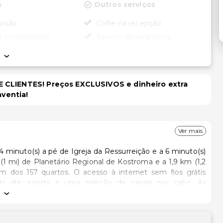
s
Outros serviços
união
Cofre na recepção
a conferências
Serviço de lavanderia
dade
ara cadeira de rodas
 CLIENTES! Preços EXCLUSIVOS e dinheiro extra
aventia!
Ver mais
 minuto(s) a pé de Igreja da Ressurreição e a 6 minuto(s)
m dos 157 quartos. O acesso à internet sem fios grátis
do dia, assista a uma seleção de canais por cabo. As
e a limpeza dos quartos é efetuada diária..Participe nas
 sauna, ou aprecie soberbas vistas a partir da açoteia..As
a 24 horas, armazenamento de bagagem e uma lavandaria.