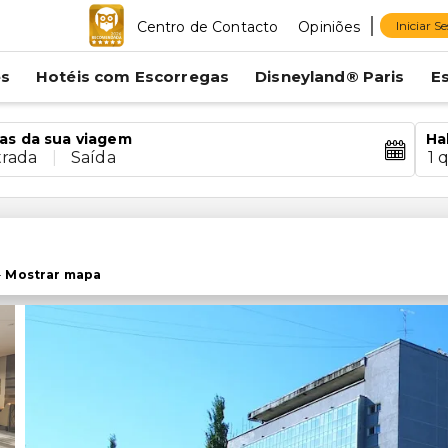
Centro de Contacto
Opiniões
Iniciar S
es
Hotéis com Escorregas
Disneyland® Paris
E
as da sua viagem
Ha
trada
|
Saída
1 
-
Mostrar mapa