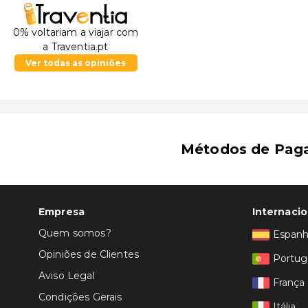
0% voltariam a viajar com
a Traventia.pt
Ver todas as opiniões
Métodos de Pag
Empresa
Internacio
Quem somos?
Espan
Opiniões de Clientes
Portug
Aviso Legal
França
Condições Gerais
Itália