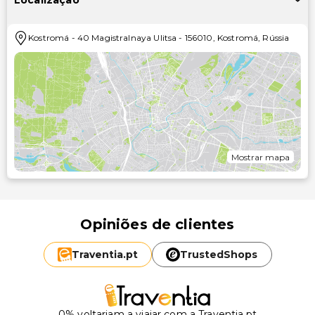
Localização
Kostromá
-
40 Magistralnaya Ulitsa
-
156010
,
Kostromá
,
Rússia
Mostrar mapa
Opiniões de clientes
Traventia.
pt
TrustedShops
0% voltariam a viajar com a Traventia.pt