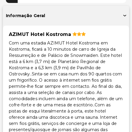
Caixa multibanco/serviços bancários
Área para piquenique
Informação Geral
Espaço para conferências
Transporte
AZIMUT Hotel Kostroma
Com uma estadia AZIMUT Hotel Kostroma em
Transporte para o aeroporto (custo adicional)
Kostroma, ficará a 10 minutos de carro de Igreja da
Ressurreição e de Palácio de Snowmaiden. Este hotel
Acessibilidade
está a 6 km (3,7 mi) de Planetário Regional de
Kostroma e a 6,3 km (3,9 mi) de Pavilhão de
Caminho acessível para cadeira de rodas
Ostrovsky..Sinta-se em casa num dos 90 quartos com
um frigorífico. O acesso à internet sem fios grátis
Lazer
permite-lhe ficar sempre em contacto. Ao final do dia,
assista a uma seleção de canais por cabo. As
Discoteca
comodidades incluem ainda um telefone, além de um
cofre-forte e de uma mesa de escritório..Com as
Outros serviços
pistas de esqui literalmente à porta, este hotel
oferece ainda uma discoteca e uma sauna. Internet
Cofre na recepção
sem fios grátis, serviços de concierge e uma loja de
Serviço de lavanderia
presentes/quiosque de jornais são algumas das