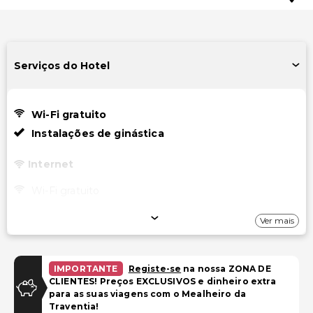
Serviços do Hotel
Wi-Fi gratuito
Instalações de ginástica
Internet
Wi-Fi gratuito
Piscina e Bem-estar
Ver mais
Serviços de spa no local
IMPORTANTE
Registe-se
na nossa ZONA DE
Instalações
CLIENTES! Preços EXCLUSIVOS e dinheiro extra
para as suas viagens com o Mealheiro da
Instalações de ginástica
Traventia!