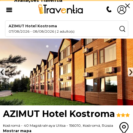
Avaliações Traventia
AZIMUT Hotel Kostroma
07/08/2026
-
08/08/2026
|
2 adulto(s)
AZIMUT Hotel Kostroma
Kostromá
-
40 Magistralnaya Ulitsa
-
156010
,
Kostromá
,
Rússia
Mostrar mapa