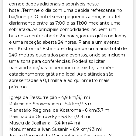
comodidades adicionais disponíveis neste
hotel..Termine o dia com uma bebida refrescante no
bar/lounge. O hotel serve pequenos-almoços buffet
diariamente entre as 7:00 e as 11:00 mediante uma
sobretaxa..As principais comodidades incluem um
business center aberto 24 horas, jornais grátis no lobby
e uma receção aberta 24 horas. Planeia um evento
em Kostroma? Este hotel dispõe de uma área total de
240 metros quadrados para eventos, onde se incluem
uma zona para conferências. Poderá solicitar
transporte de/para o aeroporto e existe, também,
estacionamento grátis no local..As distâncias são
apresentadas à 0,1 milha e ao quilómetro mais
próximo.
Igreja da Ressurreição - 4,9 km/3,1 mi
Palácio de Snowmaiden - 5,4 km/3,3 mi
Planetário Regional de Kostroma - 6 km/3,7 mi
Pavilhão de Ostrovsky - 6,3 km/3,9 mi
Museu da Joalharia - 6,4 km/4 mi
Monumento a Ivan Susanin - 6,9 km/4,3 mi
Teatro Regional de Marionetas de Kostroma - 7