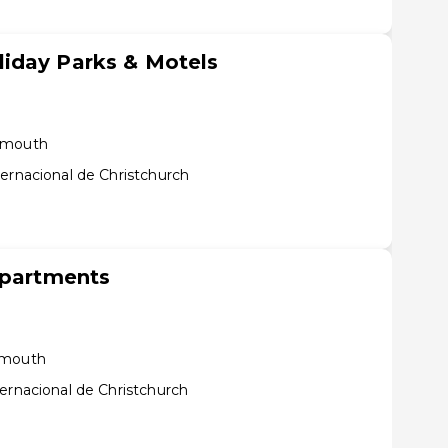
iday Parks & Motels
eymouth
ernacional de Christchurch
Apartments
ymouth
ernacional de Christchurch