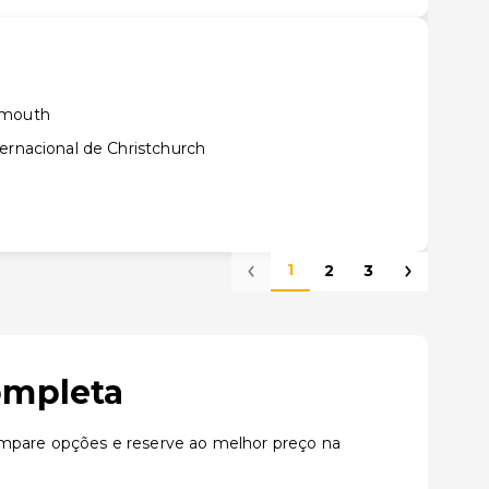
ymouth
ernacional de Christchurch
1
2
3
ompleta
mpare opções e reserve ao melhor preço na