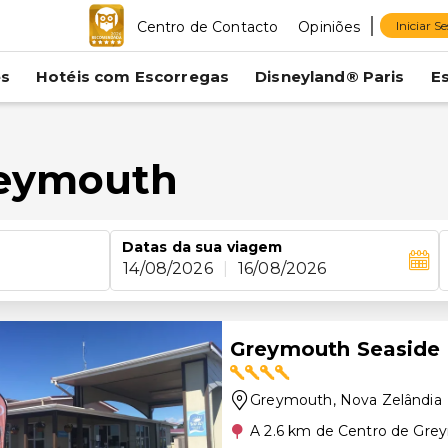
Centro de Contacto
Opiniões
Iniciar S
es
Hotéis com Escorregas
Disneyland® Paris
E
reymouth
Datas da sua viagem
14/08/2026
|
16/08/2026
Greymouth Seaside 
Greymouth
, Nova Zelândia
A 2.6 km de Centro de Gr