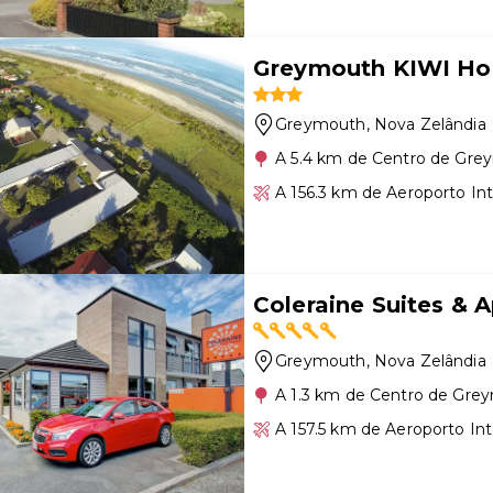
Greymouth KIWI Hol
Greymouth
, Nova Zelândia
A 5.4 km de Centro de Gr
A 156.3 km de Aeroporto Int
Coleraine Suites & 
Greymouth
, Nova Zelândia
A 1.3 km de Centro de Gre
A 157.5 km de Aeroporto Int