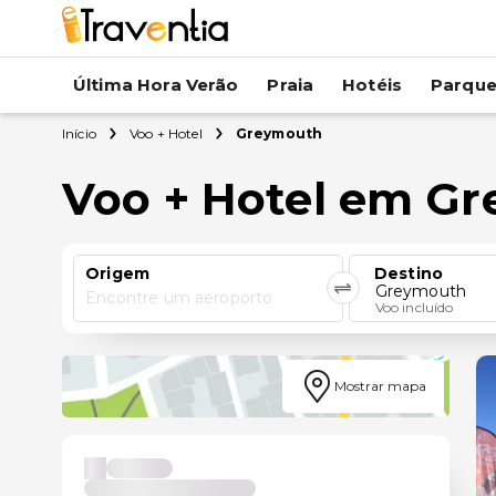
Última Hora Verão
Praia
Hotéis
Parqu
Início
Voo + Hotel
Greymouth
Voo + Hotel em G
Origem
Destino
Greymouth
Encontre um aeroporto
Voo incluído
Mostrar mapa