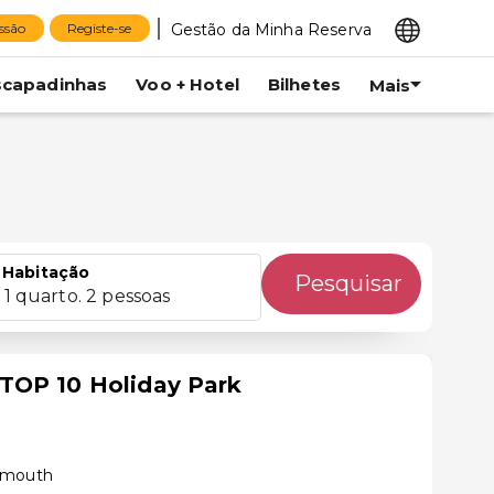
Gestão da Minha Reserva
essão
Registe-se
scapadinhas
Voo + Hotel
Bilhetes
Mais
Habitação
Pesquisar
1 quarto. 2 pessoas
TOP 10 Holiday Park
eymouth