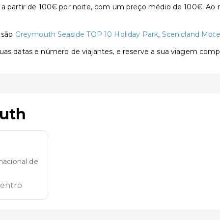
artir de 100€ por noite, com um preço médio de 100€. Ao re
 são
Greymouth Seaside TOP 10 Holiday Park
,
Scenicland Mote
 suas datas e número de viajantes, e reserve a sua viagem com
uth
nacional de
centro