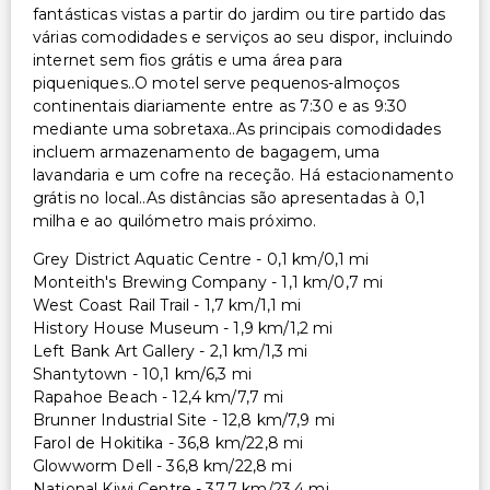
fantásticas vistas a partir do jardim ou tire partido das
várias comodidades e serviços ao seu dispor, incluindo
internet sem fios grátis e uma área para
piqueniques..O motel serve pequenos-almoços
continentais diariamente entre as 7:30 e as 9:30
mediante uma sobretaxa..As principais comodidades
incluem armazenamento de bagagem, uma
lavandaria e um cofre na receção. Há estacionamento
grátis no local..As distâncias são apresentadas à 0,1
milha e ao quilómetro mais próximo.
Grey District Aquatic Centre - 0,1 km/0,1 mi
Monteith's Brewing Company - 1,1 km/0,7 mi
West Coast Rail Trail - 1,7 km/1,1 mi
History House Museum - 1,9 km/1,2 mi
Left Bank Art Gallery - 2,1 km/1,3 mi
Shantytown - 10,1 km/6,3 mi
Rapahoe Beach - 12,4 km/7,7 mi
Brunner Industrial Site - 12,8 km/7,9 mi
Farol de Hokitika - 36,8 km/22,8 mi
Glowworm Dell - 36,8 km/22,8 mi
National Kiwi Centre - 37,7 km/23,4 mi