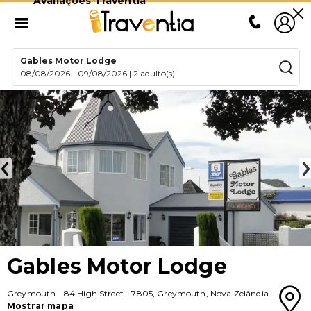
Avaliações Traventia
Gables Motor Lodge
08/08/2026
-
09/08/2026
|
2 adulto(s)
Gables Motor Lodge
Greymouth
-
84 High Street
-
7805
,
Greymouth
,
Nova Zelândia
Mostrar mapa