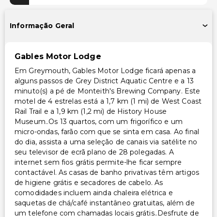
Área para piquenique
Informação Geral
Acessibilidade
Sem elevador (propriedade de um único nível)
Gables Motor Lodge
Acessível para cadeira de rodas
Em Greymouth, Gables Motor Lodge ficará apenas a
Acessibilidade no quarto (em quartos selecionados)
alguns passos de Grey District Aquatic Centre e a 13
Recepção acessível para cadeira de rodas
minuto(s) a pé de Monteith's Brewing Company. Este
Caminho acessível para cadeira de rodas
motel de 4 estrelas está a 1,7 km (1 mi) de West Coast
Rail Trail e a 1,9 km (1,2 mi) de History House
Estacionamento acessível para cadeira de rodas
Museum..Os 13 quartos, com um frigorífico e um
micro-ondas, farão com que se sinta em casa. Ao final
Outros serviços
do dia, assista a uma seleção de canais via satélite no
seu televisor de ecrã plano de 28 polegadas. A
Cofre na recepção
internet sem fios grátis permite-lhe ficar sempre
Serviço de lavanderia
contactável. As casas de banho privativas têm artigos
de higiene grátis e secadores de cabelo. As
comodidades incluem ainda chaleira elétrica e
saquetas de chá/café instantâneo gratuitas, além de
um telefone com chamadas locais grátis..Desfrute de