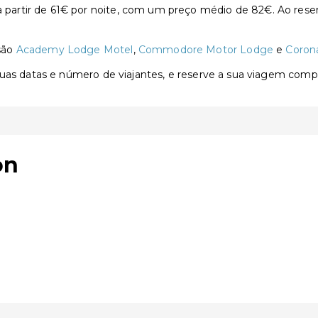
artir de 61€ por noite, com um preço médio de 82€. Ao reser
são
Academy Lodge Motel
,
Commodore Motor Lodge
e
Coron
 suas datas e número de viajantes, e reserve a sua viagem com
on