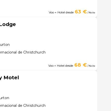
63 €
Voo + Hotel desde
/ Noite
Lodge
burton
ernacional de Christchurch
68 €
Voo + Hotel desde
/ Noite
y Motel
urton
ernacional de Christchurch