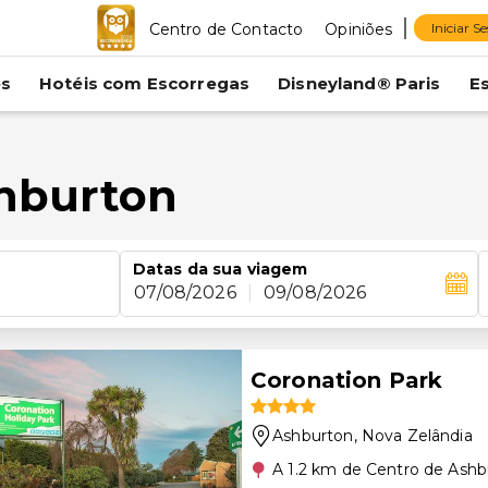
Centro de Contacto
Opiniões
Iniciar S
es
Hotéis com Escorregas
Disneyland® Paris
E
shburton
Datas da sua viagem
07/08/2026
|
09/08/2026
Coronation Park
Ashburton
, Nova Zelândia
A 1.2 km de Centro de Ashb