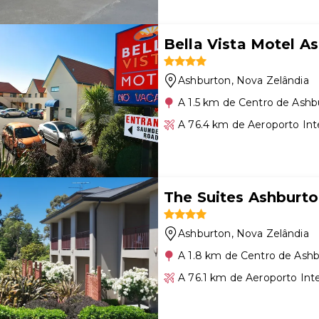
Bella Vista Motel A
Ashburton
, Nova Zelândia
A 1.5 km de Centro de Ashb
A 76.4 km de Aeroporto Int
The Suites Ashburt
Ashburton
, Nova Zelândia
A 1.8 km de Centro de Ash
A 76.1 km de Aeroporto Inte