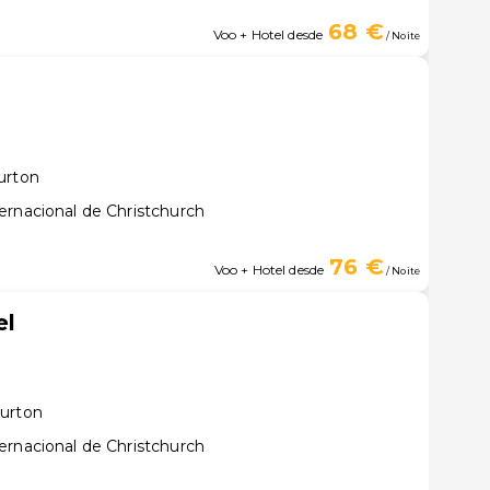
68 €
Voo + Hotel desde
/ Noite
urton
ernacional de Christchurch
76 €
Voo + Hotel desde
/ Noite
el
burton
ernacional de Christchurch