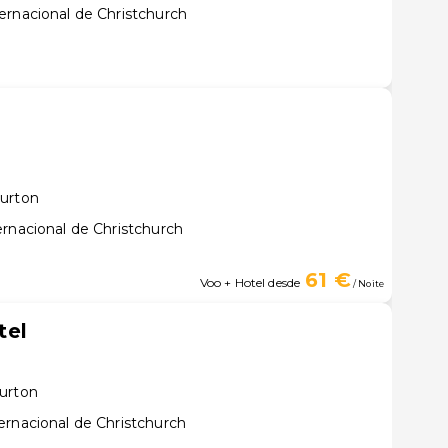
ernacional de Christchurch
burton
rnacional de Christchurch
61 €
Voo + Hotel desde
/ Noite
tel
urton
ernacional de Christchurch