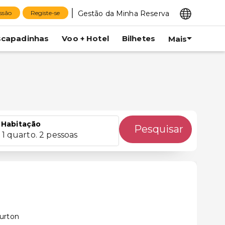
Gestão da Minha Reserva
essão
Registe-se
scapadinhas
Voo + Hotel
Bilhetes
Mais
Habitação
Pesquisar
1 quarto. 2 pessoas
urton