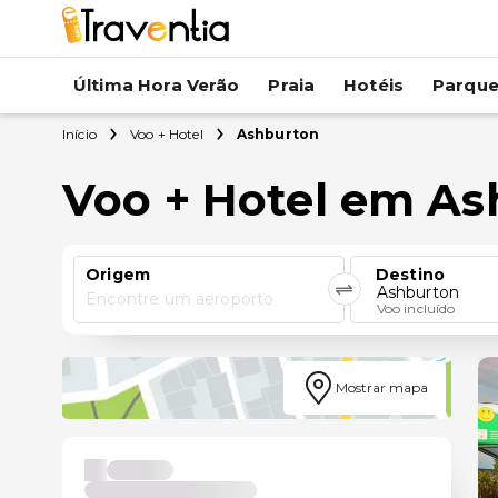
Última Hora Verão
Praia
Hotéis
Parqu
Início
Voo + Hotel
Ashburton
Voo + Hotel em A
Origem
Destino
Ashburton
Encontre um aeroporto
Voo incluído
Mostrar mapa