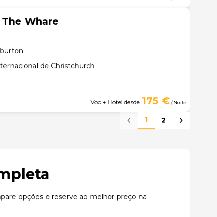
- The Whare
hburton
ternacional de Christchurch
175 €
Voo + Hotel desde
/ Noite
1
2
ompleta
pare opções e reserve ao melhor preço na