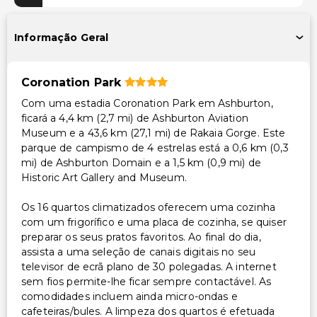
Área para piquenique
Informação Geral
Acessibilidade
Acessibilidade no quarto (em quartos selecionados)
Coronation Park
Acessível para cadeira de rodas – não
Com uma estadia Coronation Park em Ashburton,
ficará a 4,4 km (2,7 mi) de Ashburton Aviation
Outros serviços
Museum e a 43,6 km (27,1 mi) de Rakaia Gorge. Este
Serviço de babá ou cuidados infantis (taxa extra)
parque de campismo de 4 estrelas está a 0,6 km (0,3
mi) de Ashburton Domain e a 1,5 km (0,9 mi) de
Cofre na recepção
Historic Art Gallery and Museum.
Serviço de lavanderia
Os 16 quartos climatizados oferecem uma cozinha
com um frigorífico e uma placa de cozinha, se quiser
preparar os seus pratos favoritos. Ao final do dia,
assista a uma seleção de canais digitais no seu
televisor de ecrã plano de 30 polegadas. A internet
sem fios permite-lhe ficar sempre contactável. As
comodidades incluem ainda micro-ondas e
cafeteiras/bules. A limpeza dos quartos é efetuada