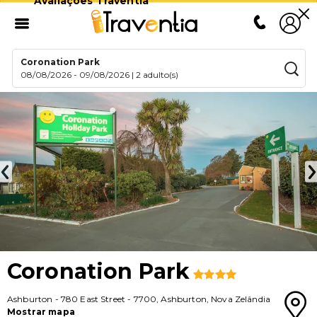
Avaliações Traventia
Coronation Park
08/08/2026
-
09/08/2026
|
2 adulto(s)
Coronation Park
Ashburton
-
780 East Street
-
7700
,
Ashburton
,
Nova Zelândia
Mostrar mapa