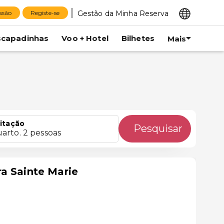
Gestão da Minha Reserva
essão
Registe-se
scapadinhas
Voo + Hotel
Bilhetes
Mais
itação
Pesquisar
uarto. 2 pessoas
a Sainte Marie