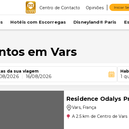
Centro de Contacto
Opiniões
Iniciar S
es
Hotéis com Escorregas
Disneyland® Paris
E
ntos em Vars
as da sua viagem
Hab
/08/2026
|
16/08/2026
1 q
Residence Odalys Pr
Vars
, França
A 2.5 km de Centro de Vars