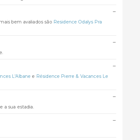
−
 mais bem avaliados são
Residence Odalys Pra
−
e.
−
nces L'Albane
e
Résidence Pierre & Vacances Le
−
 a sua estadia.
−