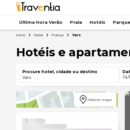
Última Hora Verão
Praia
Hotéis
Parqu
Início
Hotel
França
Vars
Hotéis e apartame
Procure hotel, cidade ou destino
Dat
14
Vars
Mostrar mapa