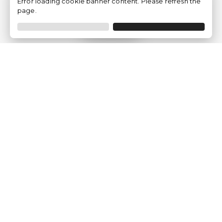
Error loading cookie banner content. Please refresh the
page.
Filtrar
Empresa
Quem somos?
Opiniões de Clientes
Aviso Legal
Condições Gerais
Politica de Privacidade
Política de Cookies
Gerir definições de cookies