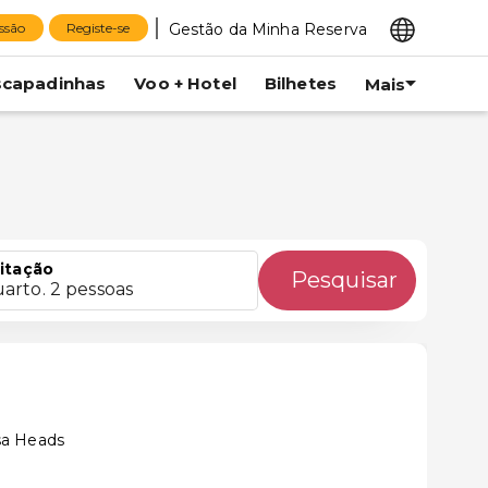
Gestão da Minha Reserva
essão
Registe-se
scapadinhas
Voo + Hotel
Bilhetes
Mais
itação
Pesquisar
uarto. 2 pessoas
sa Heads