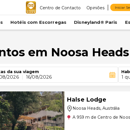
Centro de Contacto
Opiniões
Iniciar S
es
Hotéis com Escorregas
Disneyland® Paris
E
entos em Noosa Heads
as da sua viagem
Hab
/08/2026
|
16/08/2026
1 q
Halse Lodge
Noosa Heads
, Austrália
A 959 m de Centro de Noo