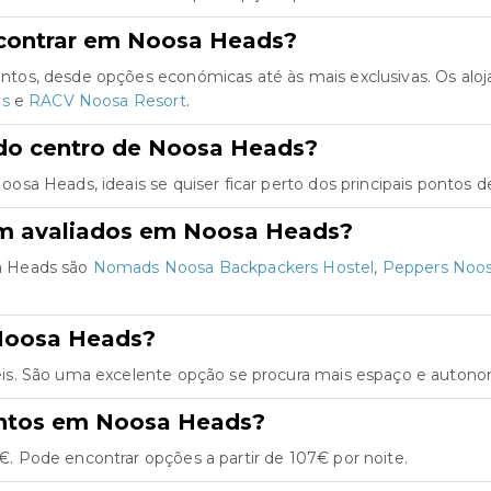
ncontrar em Noosa Heads?
tos, desde opções económicas até às mais exclusivas. Os alo
as
e
RACV Noosa Resort
.
do centro de Noosa Heads?
a Heads, ideais se quiser ficar perto dos principais pontos de
em avaliados em Noosa Heads?
a Heads são
Nomads Noosa Backpackers Hostel
,
Peppers Noosa
Noosa Heads?
s. São uma excelente opção se procura mais espaço e autonom
entos em Noosa Heads?
 Pode encontrar opções a partir de 107€ por noite.