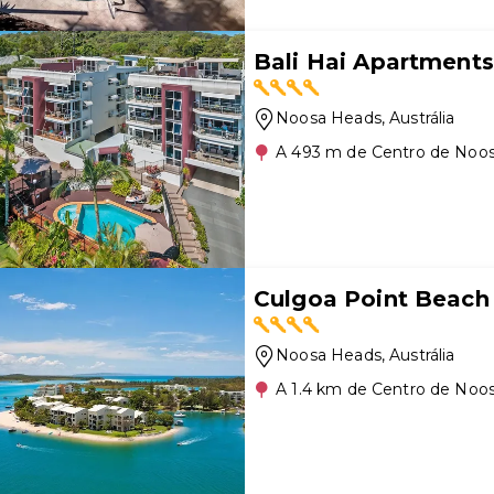
Bali Hai Apartment
Noosa Heads
, Austrália
A 493 m de Centro de Noo
Culgoa Point Beach
Noosa Heads
, Austrália
A 1.4 km de Centro de Noo