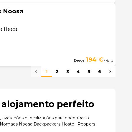
s Noosa
sa Heads
194 €
Desde
/ Noite
1
2
3
4
5
6
 alojamento perfeito
valiações e localizações para encontrar o
o Nomads Noosa Backpackers Hostel, Peppers