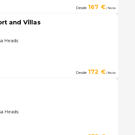
167 €
Desde
/ Noite
t and Villas
sa Heads
172 €
Desde
/ Noite
sa Heads