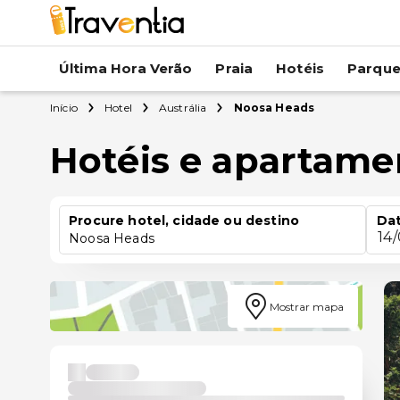
Última Hora Verão
Praia
Hotéis
Parqu
Início
Hotel
Austrália
Noosa Heads
Hotéis e apartam
Procure hotel, cidade ou destino
Dat
14
Noosa Heads
Mostrar mapa