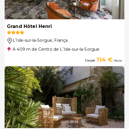
Grand Hôtel Henri
LʼIsle-sur-la-Sorgue
, França
A 409 m de Centro de LʼIsle-sur-la-Sorgue
114 €
Desde
/ Noite