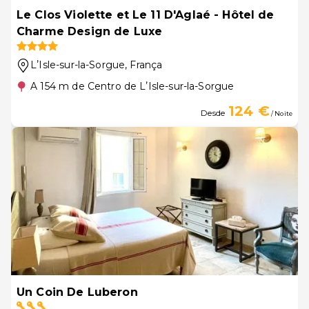
Le Clos Violette et Le 11 D'Aglaé - Hôtel de
Charme Design de Luxe
LʼIsle-sur-la-Sorgue
, França
A 154 m de Centro de LʼIsle-sur-la-Sorgue
124 €
Desde
/ Noite
Un Coin De Luberon