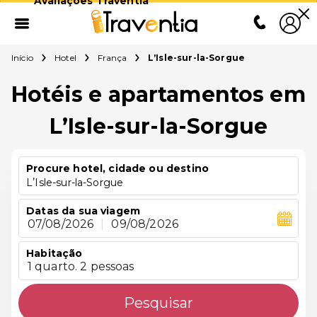
Avaliações Traventia
Início
Hotel
França
LʼIsle-sur-la-Sorgue
Hotéis e apartamentos em
LʼIsle-sur-la-Sorgue
Procure hotel, cidade ou destino
LʼIsle-sur-la-Sorgue
Datas da sua viagem
07/08/2026
|
09/08/2026
Habitação
1 quarto. 2 pessoas
Pesquisar