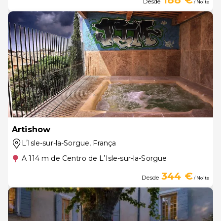
188 €
Desde
/ Noite
Artishow
LʼIsle-sur-la-Sorgue
, França
A 114 m de Centro de LʼIsle-sur-la-Sorgue
344 €
Desde
/ Noite