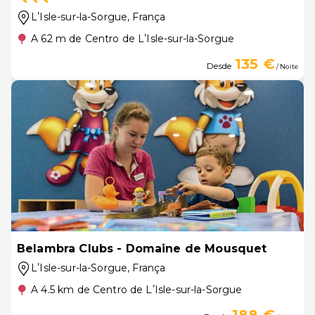
LʼIsle-sur-la-Sorgue
, França
A 62 m de Centro de LʼIsle-sur-la-Sorgue
135 €
Desde
/ Noite
Belambra Clubs - Domaine de Mousquet
LʼIsle-sur-la-Sorgue
, França
A 4.5 km de Centro de LʼIsle-sur-la-Sorgue