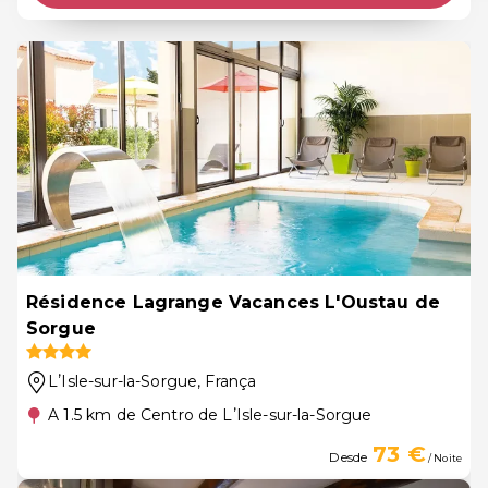
Résidence Lagrange Vacances L'Oustau de
Sorgue
LʼIsle-sur-la-Sorgue
, França
A 1.5 km de Centro de LʼIsle-sur-la-Sorgue
73 €
Desde
/ Noite