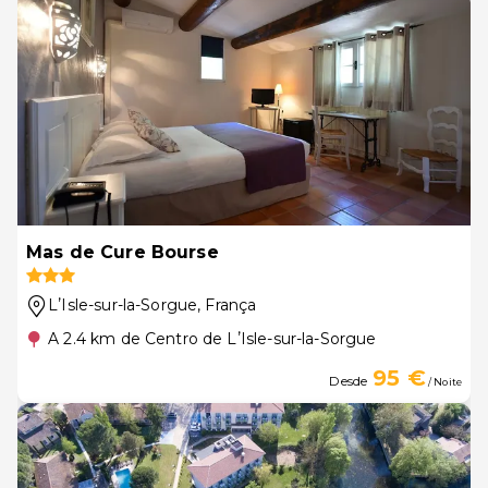
Mas de Cure Bourse
LʼIsle-sur-la-Sorgue
, França
A 2.4 km de Centro de LʼIsle-sur-la-Sorgue
95 €
Desde
/ Noite