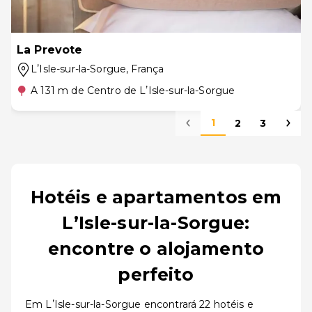
La Prevote
LʼIsle-sur-la-Sorgue
, França
A 131 m de Centro de LʼIsle-sur-la-Sorgue
1
2
3
Hotéis e apartamentos em
LʼIsle-sur-la-Sorgue:
encontre o alojamento
perfeito
Em LʼIsle-sur-la-Sorgue encontrará 22 hotéis e