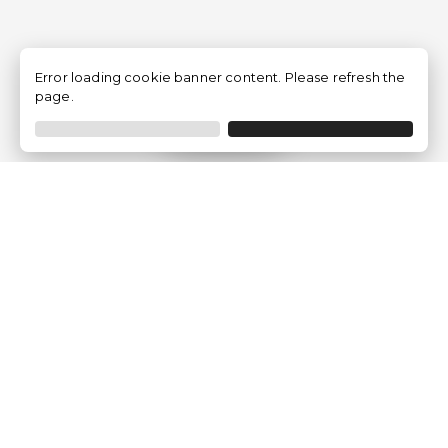
Error loading cookie banner content. Please refresh the
page.
Filtrar
Empresa
Quem somos?
Opiniões de Clientes
Aviso Legal
Condições Gerais
Politica de Privacidade