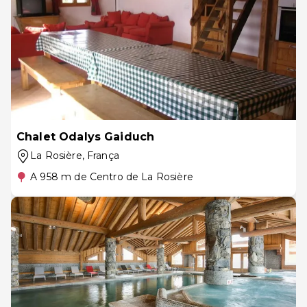
Chalet Odalys Gaiduch
La Rosière
, França
A 958 m de Centro de La Rosière